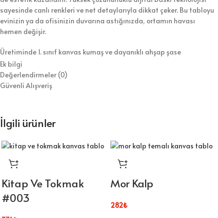
sayesinde canlı renkleri ve net detaylarıyla dikkat çeker. Bu tabloyu
evinizin ya da ofisinizin duvarına astığınızda, ortamın havası
hemen değişir.
Üretiminde 1. sınıf kanvas kumaş ve dayanıklı ahşap şase
kullanıyoruz. Bununla birlikte, tabloyu koruyucu vernikle kaplayarak
Ek bilgi
hem temizlik kolaylığı hem de uzun ömür sağlıyoruz. Ürünü duvara
Değerlendirmeler (0)
asılmaya hazır şekilde gönderiyoruz, böylece kurulumla zaman
Güvenli Alışveriş
kaybetmezsiniz.
⭐ Tablo Ürün Özellikleri:
İlgili ürünler
Kaliteli dijital baskı ile canlı ve net görseller
1.sınıf kanvas kumaş ve dayanıklı ahşap şase
Duvara kolayca asılabilecek hafif yapı
Kitap Ve Tokmak
Mor Kalp
#003
Koruyucu vernik sayesinde kolay temizlik
282
₺
Farklı ölçü seçenekleriyle esnek kullanım