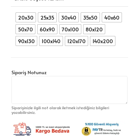
20x30
25x35
30x40
35x50
40x60
50x70
60x90
70x100
80x120
90x130
100x140
120x170
140x200
Sipariş Notunuz
Siparişinizle ilgili not olarak iletmek istediğiniz bilgileri
yazabilirsiniz.