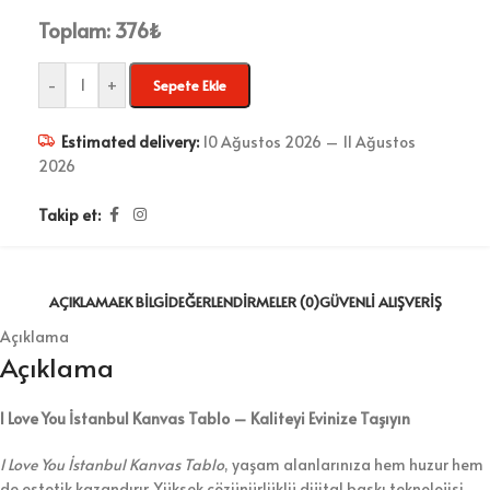
Toplam:
376
₺
-
+
Sepete Ekle
Estimated delivery:
10 Ağustos 2026 – 11 Ağustos
2026
Takip et:
AÇIKLAMA
EK BILGI
DEĞERLENDIRMELER (0)
GÜVENLI ALIŞVERIŞ
Açıklama
Açıklama
I Love You İstanbul Kanvas Tablo – Kaliteyi Evinize Taşıyın
I Love You İstanbul Kanvas Tablo
, yaşam alanlarınıza hem huzur hem
de estetik kazandırır. Yüksek çözünürlüklü dijital baskı teknolojisi