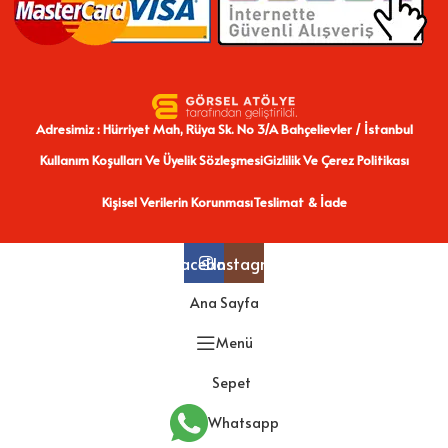
Adresimiz : Hürriyet Mah, Rüya Sk. No 3/A Bahçelievler / İstanbul
Kullanım Koşulları Ve Üyelik Sözleşmesi
Gizlilik Ve Çerez Politikası
Kişisel Verilerin Korunması
Teslimat & İade
Facebook
Instagram
Ana Sayfa
Menü
Sepet
Whatsapp