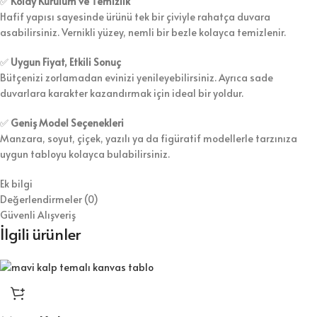
✅
Kolay Kurulum ve Temizlik
Hafif yapısı sayesinde ürünü tek bir çiviyle rahatça duvara
asabilirsiniz. Vernikli yüzey, nemli bir bezle kolayca temizlenir.
✅
Uygun Fiyat, Etkili Sonuç
Bütçenizi zorlamadan evinizi yenileyebilirsiniz. Ayrıca sade
duvarlara karakter kazandırmak için ideal bir yoldur.
✅
Geniş Model Seçenekleri
Manzara, soyut, çiçek, yazılı ya da figüratif modellerle tarzınıza
uygun tabloyu kolayca bulabilirsiniz.
Ek bilgi
Değerlendirmeler (0)
Güvenli Alışveriş
İlgili ürünler