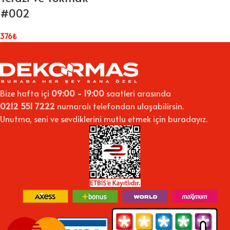
#002
376
₺
Bize hafta içi
09:00 - 19:00
saatleri arasında
0212 551 7222
numaralı telefondan ulaşabilirsin.
Unutma, seni ve sevdiklerini mutlu etmek için buradayız.