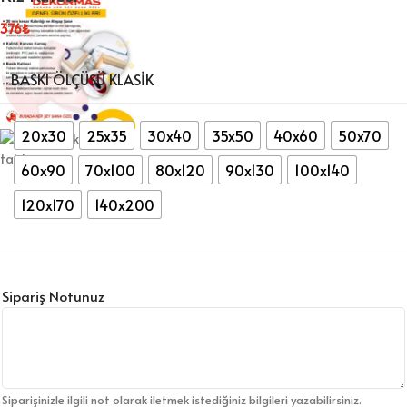
376
₺
BASKI ÖLÇÜSÜ KLASIK
20x30
25x35
30x40
35x50
40x60
50x70
60x90
70x100
80x120
90x130
100x140
120x170
140x200
Sipariş Notunuz
Siparişinizle ilgili not olarak iletmek istediğiniz bilgileri yazabilirsiniz.