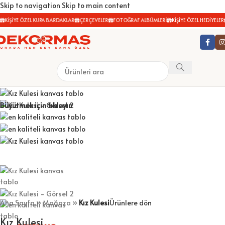
Skip to navigation
Skip to main content
KİŞİYE ÖZEL KUPA BARDAKLAR
ÇERÇEVELER
FOTOĞRAF ALBÜMLERİ
KİŞİYE ÖZEL HEDİYELER
Büyütmek için tıklayın
Ana Sayfa
»
Mağaza
»
Kız Kulesi
Ürünlere dön
Kız Kulesi