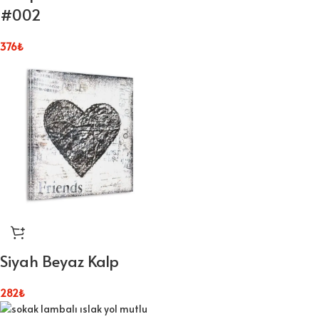
#002
376
₺
Siyah Beyaz Kalp
282
₺