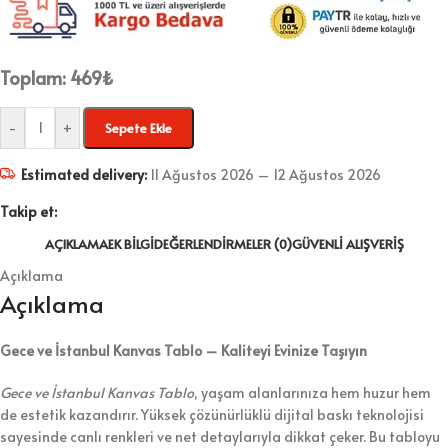
Toplam:
469
₺
-
+
Sepete Ekle
Estimated delivery:
11 Ağustos 2026 – 12 Ağustos 2026
Takip et:
AÇIKLAMA
EK BILGI
DEĞERLENDIRMELER (0)
GÜVENLI ALIŞVERIŞ
Açıklama
Açıklama
Gece ve İstanbul Kanvas Tablo – Kaliteyi Evinize Taşıyın
Gece ve İstanbul Kanvas Tablo
, yaşam alanlarınıza hem huzur hem
de estetik kazandırır. Yüksek çözünürlüklü dijital baskı teknolojisi
sayesinde canlı renkleri ve net detaylarıyla dikkat çeker. Bu tabloyu