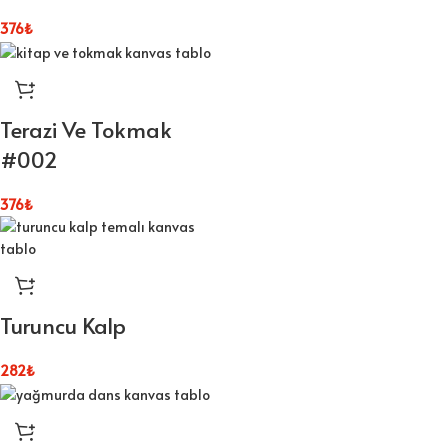
376
₺
Terazi Ve Tokmak
#002
376
₺
Turuncu Kalp
282
₺