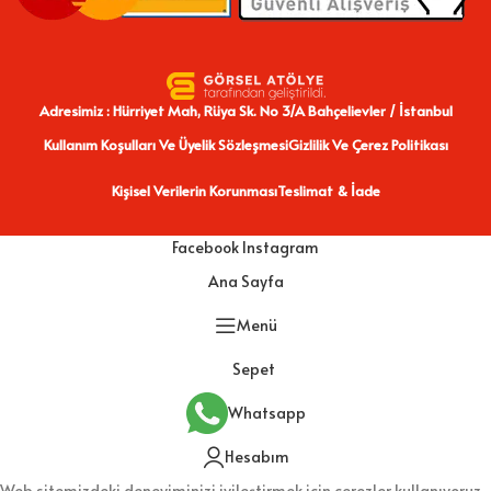
Adresimiz : Hürriyet Mah, Rüya Sk. No 3/A Bahçelievler / İstanbul
Kullanım Koşulları Ve Üyelik Sözleşmesi
Gizlilik Ve Çerez Politikası
Kişisel Verilerin Korunması
Teslimat & İade
Facebook
Instagram
Ana Sayfa
Menü
Sepet
Whatsapp
Hesabım
Web sitemizdeki deneyiminizi iyileştirmek için çerezler kullanıyoruz.