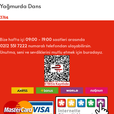
Yağmurda Dans
376
₺
Bize hafta içi
09:00 - 19:00
saatleri arasında
0212 551 7222
numaralı telefondan ulaşabilirsin.
Unutma, seni ve sevdiklerini mutlu etmek için buradayız.