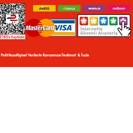
 Politikası
Kişisel Verilerin Korunması
Teslimat & İade