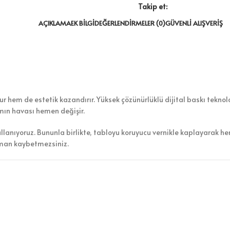
Takip et:
AÇIKLAMA
EK BILGI
DEĞERLENDIRMELER (0)
GÜVENLI ALIŞVERIŞ
 hem de estetik kazandırır. Yüksek çözünürlüklü dijital baskı teknoloj
amın havası hemen değişir.
ullanıyoruz. Bununla birlikte, tabloyu koruyucu vernikle kaplayarak h
aman kaybetmezsiniz.