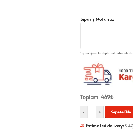
Sipariş Notunuz
Siparişinizle ilgili not olarak il
Toplam:
469
₺
-
+
Sepete Ekle
Estimated delivery:
8 Ağ