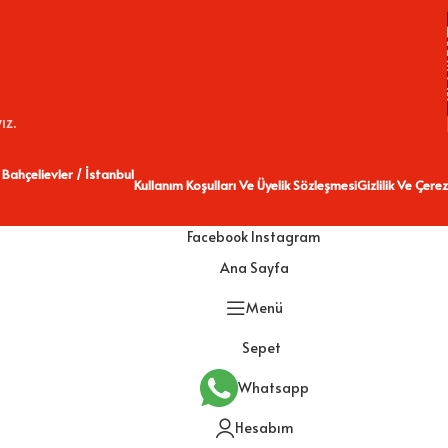
ız.
 Bahçelievler / İstanbul
Kullanım Koşulları Ve Üyelik Sözleşmesi
Gizlilik Ve Çerez
Facebook
Instagram
Ana Sayfa
Menü
Sepet
Whatsapp
Hesabım