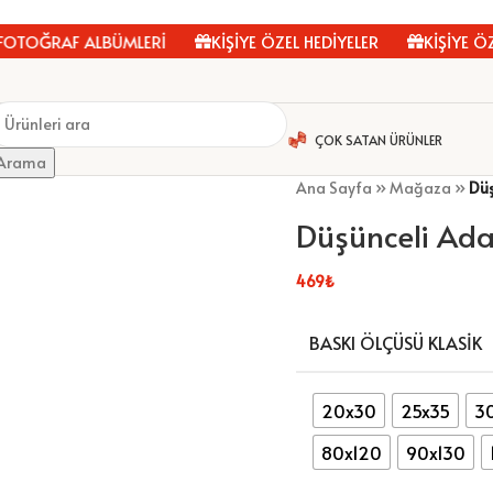
OĞRAF ALBÜMLERİ
KİŞİYE ÖZEL HEDİYELER
KİŞİYE ÖZEL
ÇOK SATAN ÜRÜNLER
Arama
Ana Sayfa
»
Mağaza
»
Dü
Düşünceli Ad
469
₺
BASKI ÖLÇÜSÜ KLASIK
20x30
25x35
3
80x120
90x130