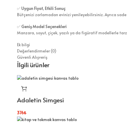
✅
Uygun Fiyat, Etkili Sonuç
Bütçenizi zorlamadan evinizi yenileyebilirsiniz. Ayrıca sade
✅
Geniş Model Seçenekleri
Manzara, soyut, çiçek, yazılı ya da figüratif modellerle tar
Ek bilgi
Değerlendirmeler (0)
Güvenli Alışveriş
İlgili ürünler
Adaletin Simgesi
376
₺