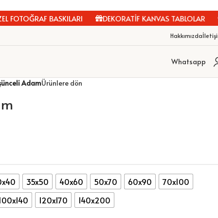
 FOTOĞRAF BASKILARI
DEKORATİF KANVAS TABLOLAR
K
Hakkımızda
İletiş
Whatsapp
şünceli Adam
Ürünlere dön
am
0x40
35x50
40x60
50x70
60x90
70x100
100x140
120x170
140x200