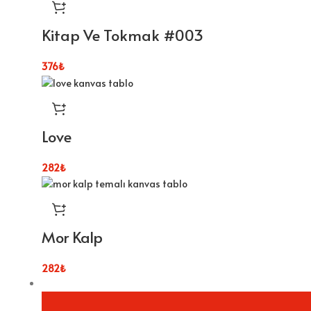
Kitap Ve Tokmak #003
376
₺
Love
282
₺
Mor Kalp
282
₺