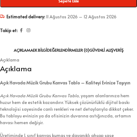
Sepete Ekle
Estimated delivery:
11 Ağustos 2026 – 12 Ağustos 2026
Takip et:
AÇIKLAMA
EK BILGI
DEĞERLENDIRMELER (0)
GÜVENLI ALIŞVERIŞ
Açıklama
Açıklama
Açık Havada Müzik Grubu Kanvas Tablo – Kaliteyi Evinize Taşıyın
Açık Havada Müzik Grubu Kanvas Tablo
, yaşam alanlarınıza hem
huzur hem de estetik kazandırır. Yüksek çözünürlüklü dijital baskı
teknolojisi sayesinde canlı renkleri ve net detaylarıyla dikkat çeker.
Bu tabloyu evinizin ya da ofisinizin duvarına astığınızda, ortamın
havası hemen değişir.
Üretiminde 1. sınıf kanvas kumaş ve dayanıklı ahşap şase