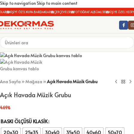
Skip to navigation
Skip to main content
LAR
KİŞİYE ÖZEL KUPA BARDAKLAR
ÇERÇEVELER
FOTOĞRAF ALBÜMLERİ
KİŞİYE ÖZEL HEDİYE
Ana Sayfa
»
Mağaza
»
Açık Havada Müzik Grubu
Açık Havada Müzik Grubu
469
₺
BASKI ÖLÇÜSÜ KLASIK
20x30
25x35
30x40
35x50
40x60
50x70