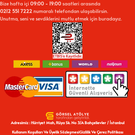
duvarlara karakter kazandırmak için ideal bir yoldur.
Bize hafta içi
09:00 - 19:00
saatleri arasında
0212 551 7222
numaralı telefondan ulaşabilirsin.
✅
Geniş Model Seçenekleri
Unutma, seni ve sevdiklerini mutlu etmek için buradayız.
Manzara, soyut, çiçek, yazılı ya da figüratif modellerle tarzınıza
uygun tabloyu kolayca bulabilirsiniz.
Adresimiz : Hürriyet Mah, Rüya Sk. No 3/A Bahçelievler / İstanbul
Kullanım Koşulları Ve Üyelik Sözleşmesi
Gizlilik Ve Çerez Politikası