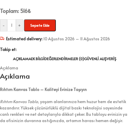
Toplam:
516
₺
-
+
Sepete Ekle
Estimated delivery:
10 Ağustos 2026 – 11 Ağustos 2026
Takip et:
AÇIKLAMA
EK BILGI
DEĞERLENDIRMELER (0)
GÜVENLI ALIŞVERIŞ
Açıklama
Açıklama
Rıhtım Kanvas Tablo – Kaliteyi Evinize Taşıyın
Rıhtım Kanvas Tablo
, yaşam alanlarınıza hem huzur hem de estetik
kazandırır. Yüksek çözünürlüklü dijital baskı teknolojisi sayesinde
canlı renkleri ve net detaylarıyla dikkat çeker. Bu tabloyu evinizin ya
da ofisinizin duvarına astığınızda, ortamın havası hemen değişir.