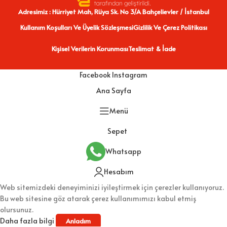
Adresimiz : Hürriyet Mah, Rüya Sk. No 3/A Bahçelievler / İstanbul
Kullanım Koşulları Ve Üyelik Sözleşmesi
Gizlilik Ve Çerez Politikası
Kişisel Verilerin Korunması
Teslimat & İade
Facebook
Instagram
Ana Sayfa
Menü
Sepet
Whatsapp
Hesabım
Web sitemizdeki deneyiminizi iyileştirmek için çerezler kullanıyoruz.
Bu web sitesine göz atarak çerez kullanımımızı kabul etmiş
olursunuz.
Daha fazla bilgi
Anladım