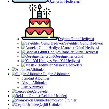
Özel Gün Hediyeleri
Doğum Günü Hediyesi
Sevgililer Günü Hediyesi
Anneler Günü Hediyesi
Babalar Günü Hediyesi
Öğretmenler Günü
Yeni Yıl Hediyesi
Meslek Hediyeleri
Albümler
Düğün Albümleri
Standart Albümler
Ahşap Albümler
Lüx Albümler
Çerçeveler
Reklam Ürünleri
Promosyon Ürünler
Çeşitli Ürünler
—