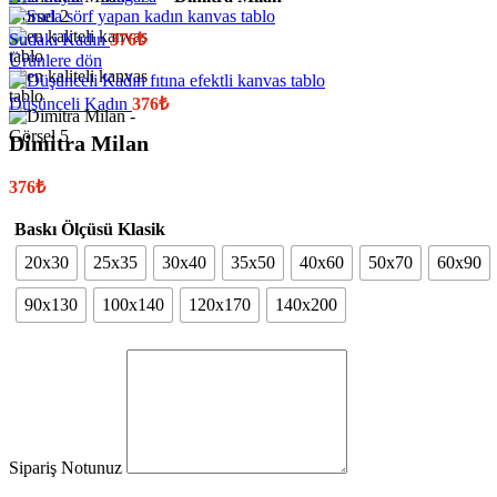
Sudaki Kadın
376
₺
Ürünlere dön
Düşünceli Kadın
376
₺
Dimitra Milan
376
₺
Baskı Ölçüsü Klasik
20x30
25x35
30x40
35x50
40x60
50x70
60x90
90x130
100x140
120x170
140x200
Sipariş Notunuz