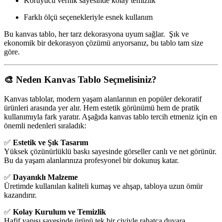
Koruyucu vernik sayesinde kolay temizlik
Farklı ölçü seçenekleriyle esnek kullanım
Bu kanvas tablo, her tarz dekorasyona uyum sağlar. Şık ve
ekonomik bir dekorasyon çözümü arıyorsanız, bu tablo tam size
göre.
🎨 Neden Kanvas Tablo Seçmelisiniz?
Kanvas tablolar, modern yaşam alanlarının en popüler dekoratif
ürünleri arasında yer alır. Hem estetik görünümü hem de pratik
kullanımıyla fark yaratır. Aşağıda kanvas tablo tercih etmeniz için en
önemli nedenleri sıraladık:
✅
Estetik ve Şık Tasarım
Yüksek çözünürlüklü baskı sayesinde görseller canlı ve net görünür.
Bu da yaşam alanlarınıza profesyonel bir dokunuş katar.
✅
Dayanıklı Malzeme
Üretimde kullanılan kaliteli kumaş ve ahşap, tabloya uzun ömür
kazandırır.
✅
Kolay Kurulum ve Temizlik
Hafif yapısı sayesinde ürünü tek bir çiviyle rahatça duvara