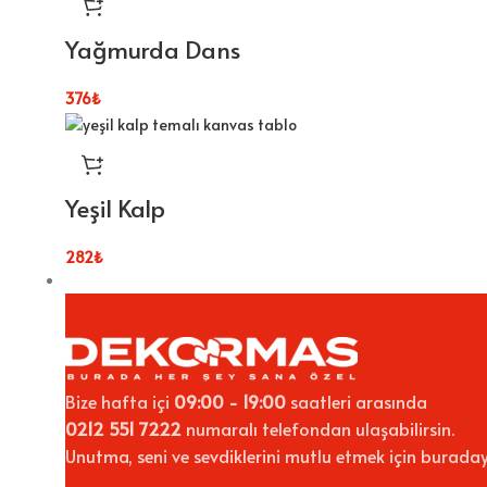
Yağmurda Dans
376
₺
Yeşil Kalp
282
₺
Bize hafta içi
09:00 - 19:00
saatleri arasında
0212 551 7222
numaralı telefondan ulaşabilirsin.
Unutma, seni ve sevdiklerini mutlu etmek için buraday