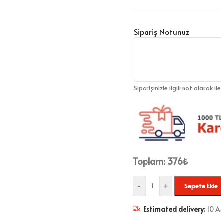
Sipariş Notunuz
Siparişinizle ilgili not olarak il
Toplam:
376
₺
-
+
Sepete Ekle
Estimated delivery:
10 A