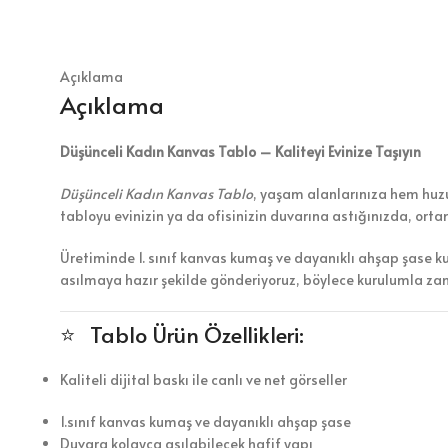
Açıklama
Açıklama
Düşünceli Kadın Kanvas Tablo – Kaliteyi Evinize Taşıyın
Düşünceli Kadın Kanvas Tablo
, yaşam alanlarınıza hem huzur
tabloyu evinizin ya da ofisinizin duvarına astığınızda, ort
Üretiminde 1. sınıf kanvas kumaş ve dayanıklı ahşap şase k
asılmaya hazır şekilde gönderiyoruz, böylece kurulumla z
⭐ Tablo Ürün Özellikleri:
Kaliteli dijital baskı ile canlı ve net görseller
1.sınıf kanvas kumaş ve dayanıklı ahşap şase
Duvara kolayca asılabilecek hafif yapı