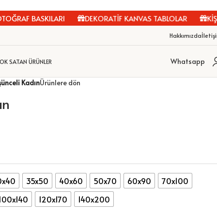
OĞRAF BASKILARI
DEKORATİF KANVAS TABLOLAR
KİŞİY
Hakkımızda
İletiş
Whatsapp
OK SATAN ÜRÜNLER
ünceli Kadın
Ürünlere dön
ın
0x40
35x50
40x60
50x70
60x90
70x100
100x140
120x170
140x200