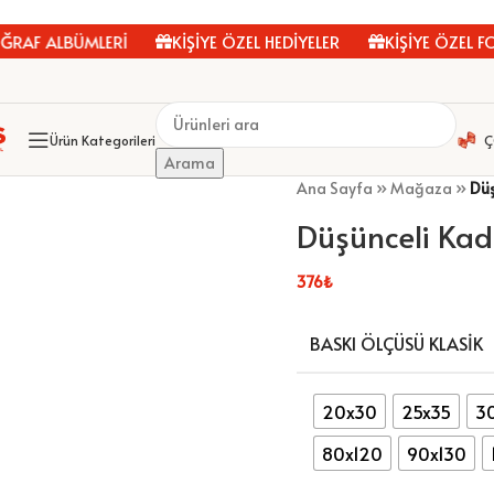
F ALBÜMLERİ
KİŞİYE ÖZEL HEDİYELER
KİŞİYE ÖZEL FOT
Ürün Kategorileri
Ç
Arama
Ana Sayfa
»
Mağaza
»
Düş
Düşünceli Kad
376
₺
BASKI ÖLÇÜSÜ KLASIK
20x30
25x35
3
80x120
90x130