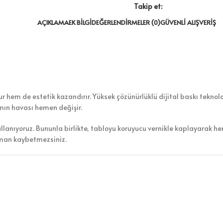
Takip et:
AÇIKLAMA
EK BILGI
DEĞERLENDIRMELER (0)
GÜVENLI ALIŞVERIŞ
 hem de estetik kazandırır. Yüksek çözünürlüklü dijital baskı teknoloj
amın havası hemen değişir.
ullanıyoruz. Bununla birlikte, tabloyu koruyucu vernikle kaplayarak h
aman kaybetmezsiniz.