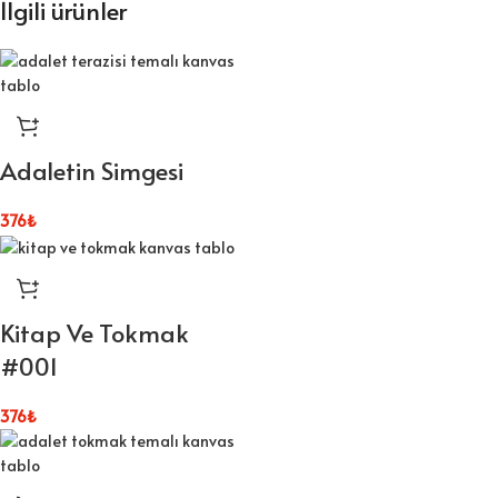
İlgili ürünler
Adaletin Simgesi
376
₺
Kitap Ve Tokmak
#001
376
₺