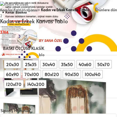
Ana Sayfa
»
Mağaza
»
Kadın ve Erkek Kanvas Tablo
Ürünlere dön
Kadın ve Erkek Kanvas Tablo
376
₺
BASKI ÖLÇÜSÜ KLASIK
20x30
25x35
30x40
35x50
40x60
50x70
60x90
70x100
80x120
90x130
100x140
120x170
140x200
Sipariş Notunuz