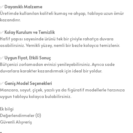
✅
Dayanıklı Malzeme
Üretimde kullanılan kaliteli kumaş ve ahşap, tabloya uzun ömür
kazandırır.
✅
Kolay Kurulum ve Temizlik
Hafif yapısı sayesinde ürünü tek bir çiviyle rahatça duvara
asabilirsiniz. Vernikli yüzey, nemli bir bezle kolayca temizlenir.
✅
Uygun Fiyat, Etkili Sonuç
Bütçenizi zorlamadan evinizi yenileyebilirsiniz. Ayrıca sade
duvarlara karakter kazandırmak için ideal bir yoldur.
✅
Geniş Model Seçenekleri
Manzara, soyut, çiçek, yazılı ya da figüratif modellerle tarzınıza
uygun tabloyu kolayca bulabilirsiniz.
Ek bilgi
Değerlendirmeler (0)
Güvenli Alışveriş