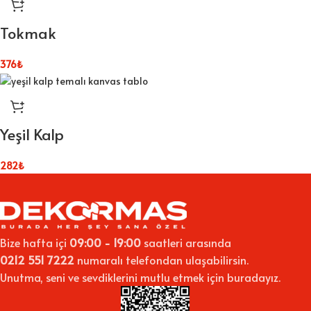
Tokmak
376
₺
Yeşil Kalp
282
₺
Bize hafta içi
09:00 - 19:00
saatleri arasında
0212 551 7222
numaralı telefondan ulaşabilirsin.
Unutma, seni ve sevdiklerini mutlu etmek için buradayız.