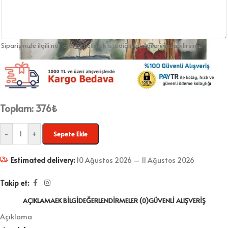
Siparişinizle ilgili not olarak iletmek istediğiniz bilgileri yazabilirsiniz.
Toplam:
376
₺
-
+
Sepete Ekle
Estimated delivery:
10 Ağustos 2026 – 11 Ağustos 2026
Takip et:
AÇIKLAMA
EK BILGI
DEĞERLENDIRMELER (0)
GÜVENLI ALIŞVERIŞ
Açıklama