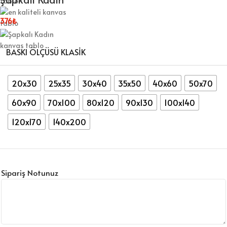
376
₺
BASKI ÖLÇÜSÜ KLASIK
20x30
25x35
30x40
35x50
40x60
50x70
60x90
70x100
80x120
90x130
100x140
120x170
140x200
Sipariş Notunuz