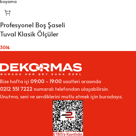
Profesyonel Boş Şaseli
Tuval Klasik Ölçüler
301
₺
Bize hafta içi
09:00 - 19:00
saatleri arasında
0212 551 7222
numaralı telefondan ulaşabilirsin.
Unutma, seni ve sevdiklerini mutlu etmek için buradayız.