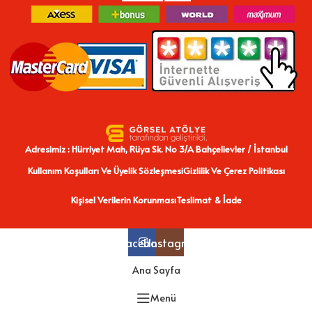
Adresimiz : Hürriyet Mah, Rüya Sk. No 3/A Bahçelievler / İstanbul
Kullanım Koşulları Ve Üyelik Sözleşmesi
Gizlilik Ve Çerez Politikası
Kişisel Verilerin Korunması
Teslimat & İade
Facebook
Instagram
Ana Sayfa
Menü