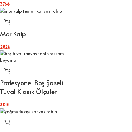
376
₺
Mor Kalp
282
₺
Profesyonel Boş Şaseli
Tuval Klasik Ölçüler
301
₺