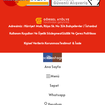
Adresimiz : Hürriyet Mah, Rüya Sk. No 3/A Bahçelievler / İstanbul
Kullanım Koşulları Ve Üyelik Sözleşmesi
Gizlilik Ve Çerez Politikası
Kişisel Verilerin Korunması
Teslimat & İade
Facebook
Instagram
Ana Sayfa
Menü
Sepet
Whatsapp
Hesabım