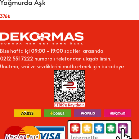
Yağmurda Aşk
376
₺
Bize hafta içi
09:00 - 19:00
saatleri arasında
0212 551 7222
numaralı telefondan ulaşabilirsin.
Unutma, seni ve sevdiklerini mutlu etmek için buradayız.