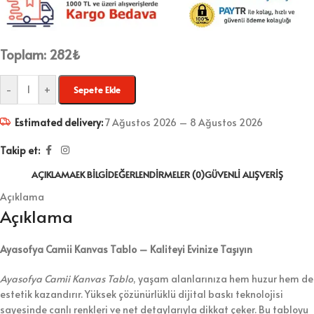
Toplam:
282
₺
-
+
Sepete Ekle
Estimated delivery:
7 Ağustos 2026 – 8 Ağustos 2026
Takip et:
AÇIKLAMA
EK BILGI
DEĞERLENDIRMELER (0)
GÜVENLI ALIŞVERIŞ
Açıklama
Açıklama
Ayasofya Camii Kanvas Tablo – Kaliteyi Evinize Taşıyın
Ayasofya Camii Kanvas Tablo
, yaşam alanlarınıza hem huzur hem de
estetik kazandırır. Yüksek çözünürlüklü dijital baskı teknolojisi
sayesinde canlı renkleri ve net detaylarıyla dikkat çeker. Bu tabloyu