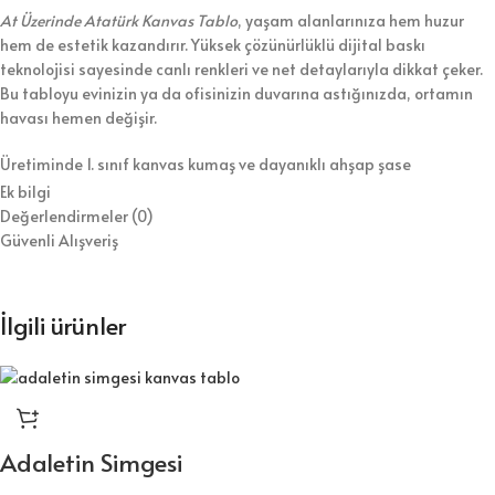
At Üzerinde Atatürk Kanvas Tablo
, yaşam alanlarınıza hem huzur
hem de estetik kazandırır. Yüksek çözünürlüklü dijital baskı
teknolojisi sayesinde canlı renkleri ve net detaylarıyla dikkat çeker.
Bu tabloyu evinizin ya da ofisinizin duvarına astığınızda, ortamın
havası hemen değişir.
Üretiminde 1. sınıf kanvas kumaş ve dayanıklı ahşap şase
kullanıyoruz. Bununla birlikte, tabloyu koruyucu vernikle kaplayarak
Ek bilgi
hem temizlik kolaylığı hem de uzun ömür sağlıyoruz. Ürünü duvara
Değerlendirmeler (0)
asılmaya hazır şekilde gönderiyoruz, böylece kurulumla zaman
Güvenli Alışveriş
kaybetmezsiniz.
⭐ Tablo Ürün Özellikleri:
İlgili ürünler
Kaliteli dijital baskı ile canlı ve net görseller
1.sınıf kanvas kumaş ve dayanıklı ahşap şase
Duvara kolayca asılabilecek hafif yapı
Adaletin Simgesi
Koruyucu vernik sayesinde kolay temizlik