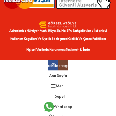
Adresimiz : Hürriyet Mah, Rüya Sk. No 3/A Bahçelievler / İstanbul
Kullanım Koşulları Ve Üyelik Sözleşmesi
Gizlilik Ve Çerez Politikası
Kişisel Verilerin Korunması
Teslimat & İade
Facebook
Instagram
Ana Sayfa
Menü
Sepet
Whatsapp