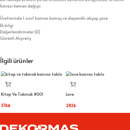
havası hemen değişir.
Üretiminde 1. sınıf kanvas kumaş ve dayanıklı ahşap şase
kullanıyoruz. Bununla birlikte, tabloyu koruyucu vernikle kaplayarak
Ek bilgi
hem temizlik kolaylığı hem de uzun ömür sağlıyoruz. Ürünü duvara
Değerlendirmeler (0)
asılmaya hazır şekilde gönderiyoruz, böylece kurulumla zaman
Güvenli Alışveriş
kaybetmezsiniz.
⭐ Tablo Ürün Özellikleri:
İlgili ürünler
Kaliteli dijital baskı ile canlı ve net görseller
1.sınıf kanvas kumaş ve dayanıklı ahşap şase
Duvara kolayca asılabilecek hafif yapı
Kitap Ve Tokmak #001
Love
Koruyucu vernik sayesinde kolay temizlik
376
₺
282
₺
Farklı ölçü seçenekleriyle esnek kullanım
Bu kanvas tablo, her tarz dekorasyona uyum sağlar. Şık ve ekonomik