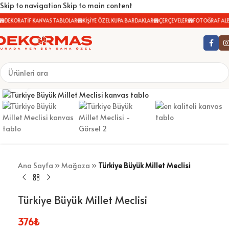
Skip to navigation
Skip to main content
DEKORATİF KANVAS TABLOLAR
KİŞİYE ÖZEL KUPA BARDAKLAR
ÇERÇEVELER
FOTOĞRAF ALB
Büyütmek için tıklayın
Ana Sayfa
»
Mağaza
»
Türkiye Büyük Millet Meclisi
Türkiye Büyük Millet Meclisi
376
₺