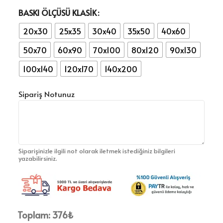
BASKI ÖLÇÜSÜ KLASIK
20x30
25x35
30x40
35x50
40x60
50x70
60x90
70x100
80x120
90x130
100x140
120x170
140x200
Sipariş Notunuz
Siparişinizle ilgili not olarak iletmek istediğiniz bilgileri
yazabilirsiniz.
Toplam:
376
₺