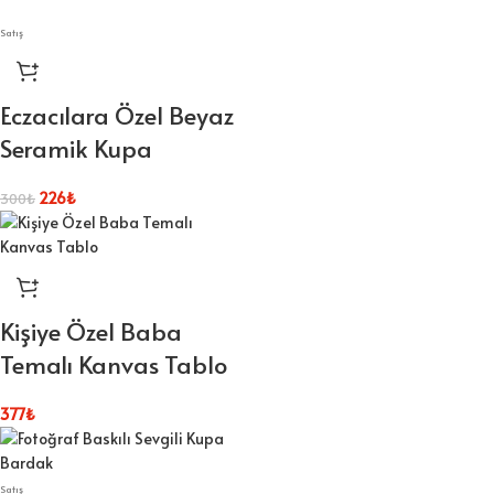
Satış
Eczacılara Özel Beyaz
Seramik Kupa
226
₺
300
₺
Kişiye Özel Baba
Temalı Kanvas Tablo
377
₺
Satış