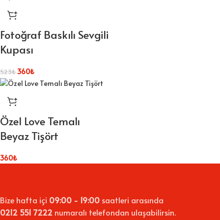
Fotoğraf Baskılı Sevgili
Kupası
360
₺
523
₺
Özel Love Temalı
Beyaz Tişört
360
₺
Bize hafta içi
09:00 - 19:00
saatleri arasında
0212 551 7222
numaralı telefondan ulaşabilirsin.