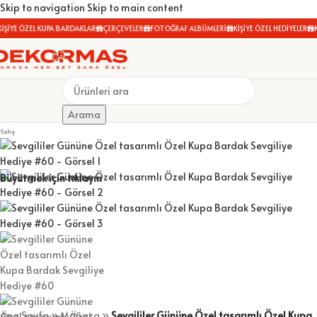
Skip to navigation
Skip to main content
İŞİYE ÖZEL KUPA BARDAKLAR
ÇERÇEVELER
FOTOĞRAF ALBÜMLERİ
KİŞİYE ÖZEL HEDİYELER
K
Arama
Satış
Büyütmek için tıklayın
Ana Sayfa
»
Mağaza
»
Sevgililer Gününe Özel tasarımlı Özel Kupa