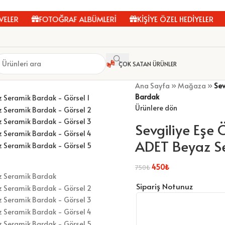
LER
FOTOĞRAF ALBÜMLERİ
KİŞİYE ÖZEL HEDİYELER
ÇOK SATAN ÜRÜNLER
Ana Sayfa
»
Mağaza
»
Sev
Bardak
Ürünlere dön
Sevgiliye Eşe Ö
ADET Beyaz S
450
₺
750
₺
Sipariş Notunuz