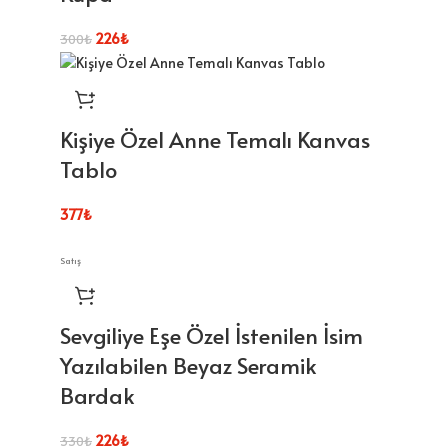
226
₺
300
₺
Kişiye Özel Anne Temalı Kanvas
Tablo
377
₺
Satış
Sevgiliye Eşe Özel İstenilen İsim
Yazılabilen Beyaz Seramik
Bardak
226
₺
330
₺