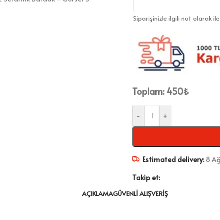
Siparişinizle ilgili not olarak il
Toplam:
450
₺
-
+
Estimated delivery:
8 Ağ
Takip et:
AÇIKLAMA
GÜVENLI ALIŞVERIŞ