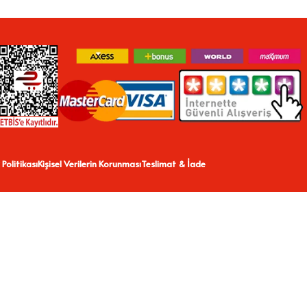
 Politikası
Kişisel Verilerin Korunması
Teslimat & İade