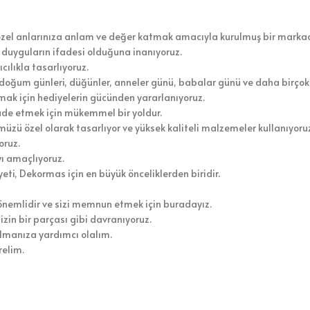
özel anlarınıza anlam ve değer katmak amacıyla kurulmuş bir markad
duyguların ifadesi olduğuna inanıyoruz.
cılıkla tasarlıyoruz.
 doğum günleri, düğünler, anneler günü, babalar günü ve daha birçok
mak için hediyelerin gücünden yararlanıyoruz.
ifade etmek için mükemmel bir yoldur.
üzü özel olarak tasarlıyor ve yüksek kaliteli malzemeler kullanıyoru
oruz.
yı amaçlıyoruz.
ti, Dekormas için en büyük önceliklerden biridir.
n önemlidir ve sizi memnun etmek için buradayız.
zin bir parçası gibi davranıyoruz.
ulmanıza yardımcı olalım.
relim.