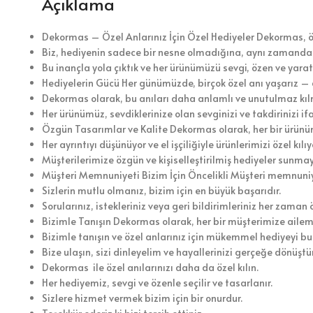
Açıklama
Dekormas – Özel Anlarınız İçin Özel Hediyeler Dekormas, 
Biz, hediyenin sadece bir nesne olmadığına, aynı zamanda 
Bu inançla yola çıktık ve her ürünümüzü sevgi, özen ve yaratı
Hediyelerin Gücü Her günümüzde, birçok özel anı yaşarız –
Dekormas olarak, bu anıları daha anlamlı ve unutulmaz kıl
Her ürünümüz, sevdiklerinize olan sevginizi ve takdirinizi 
Özgün Tasarımlar ve Kalite Dekormas olarak, her bir ürünüm
Her ayrıntıyı düşünüyor ve el işçiliğiyle ürünlerimizi özel kılıy
Müşterilerimize özgün ve kişiselleştirilmiş hediyeler sunma
Müşteri Memnuniyeti Bizim İçin Öncelikli Müşteri memnuniye
Sizlerin mutlu olmanız, bizim için en büyük başarıdır.
Sorularınız, istekleriniz veya geri bildirimleriniz her zama
Bizimle Tanışın Dekormas olarak, her bir müşterimize ailemi
Bizimle tanışın ve özel anlarınız için mükemmel hediyeyi b
Bize ulaşın, sizi dinleyelim ve hayallerinizi gerçeğe dönüştü
Dekormas ile özel anılarınızı daha da özel kılın.
Her hediyemiz, sevgi ve özenle seçilir ve tasarlanır.
Sizlere hizmet vermek bizim için bir onurdur.