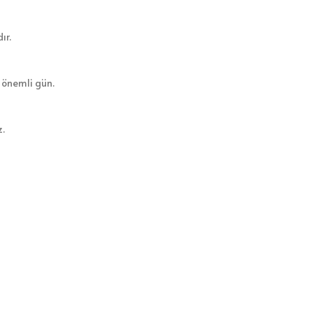
ır.
 önemli gün.
z.