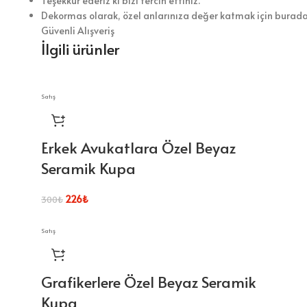
Teşekkür ederiz ki bizi tercih ettiniz.
Dekormas olarak, özel anlarınıza değer katmak için burada
Güvenli Alışveriş
İlgili ürünler
Satış
Erkek Avukatlara Özel Beyaz
Seramik Kupa
226
₺
300
₺
Satış
Grafikerlere Özel Beyaz Seramik
Kupa