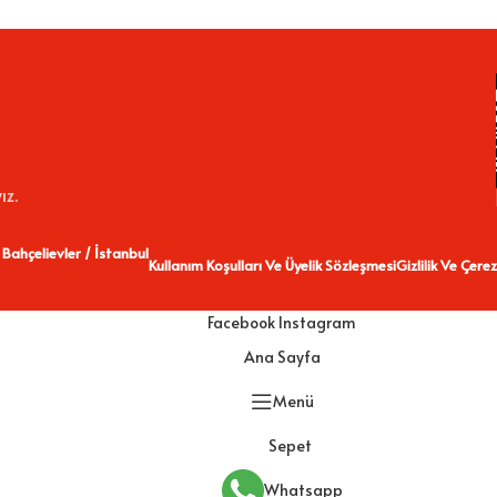
ız.
 Bahçelievler / İstanbul
Kullanım Koşulları Ve Üyelik Sözleşmesi
Gizlilik Ve Çerez
Facebook
Instagram
Ana Sayfa
Menü
Sepet
Whatsapp