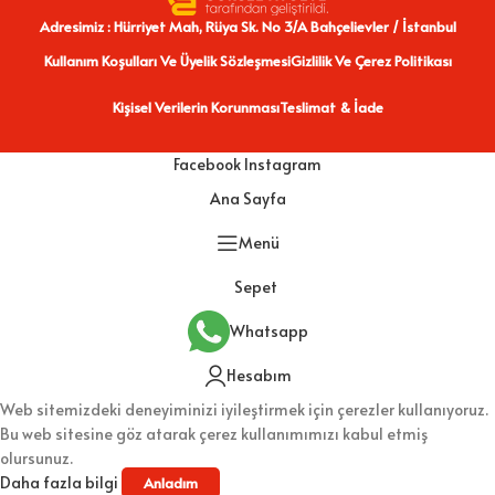
Adresimiz : Hürriyet Mah, Rüya Sk. No 3/A Bahçelievler / İstanbul
Kullanım Koşulları Ve Üyelik Sözleşmesi
Gizlilik Ve Çerez Politikası
Kişisel Verilerin Korunması
Teslimat & İade
Facebook
Instagram
Ana Sayfa
Menü
Sepet
Whatsapp
Hesabım
Web sitemizdeki deneyiminizi iyileştirmek için çerezler kullanıyoruz.
Bu web sitesine göz atarak çerez kullanımımızı kabul etmiş
olursunuz.
Daha fazla bilgi
Anladım