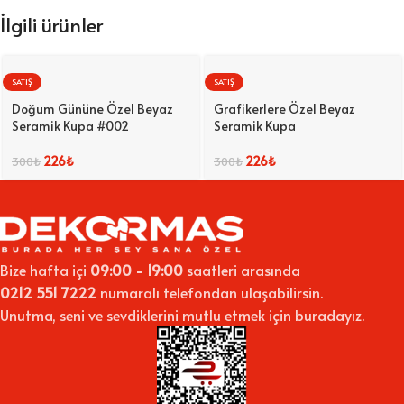
İlgili ürünler
SATIŞ
SATIŞ
Doğum Gününe Özel Beyaz
Grafikerlere Özel Beyaz
Seramik Kupa #002
Seramik Kupa
226
₺
226
₺
300
₺
300
₺
Bize hafta içi
09:00 - 19:00
saatleri arasında
0212 551 7222
numaralı telefondan ulaşabilirsin.
Unutma, seni ve sevdiklerini mutlu etmek için buradayız.