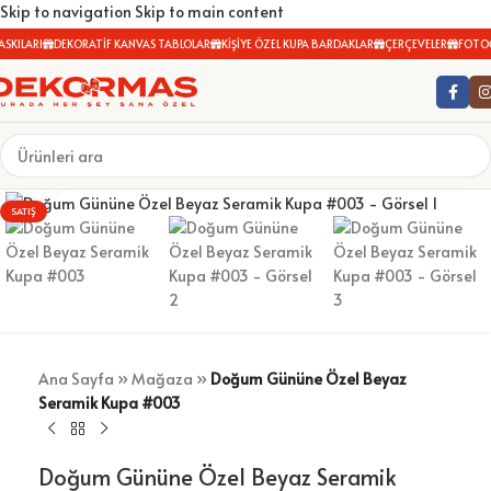
Skip to navigation
Skip to main content
SKILARI
DEKORATİF KANVAS TABLOLAR
KİŞİYE ÖZEL KUPA BARDAKLAR
ÇERÇEVELER
FOTOĞ
Büyütmek için tıklayın
SATIŞ
Ana Sayfa
»
Mağaza
»
Doğum Gününe Özel Beyaz
Seramik Kupa #003
Doğum Gününe Özel Beyaz Seramik