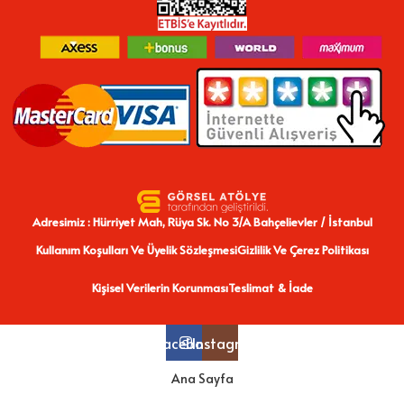
Adresimiz : Hürriyet Mah, Rüya Sk. No 3/A Bahçelievler / İstanbul
Kullanım Koşulları Ve Üyelik Sözleşmesi
Gizlilik Ve Çerez Politikası
Kişisel Verilerin Korunması
Teslimat & İade
Facebook
Instagram
Ana Sayfa