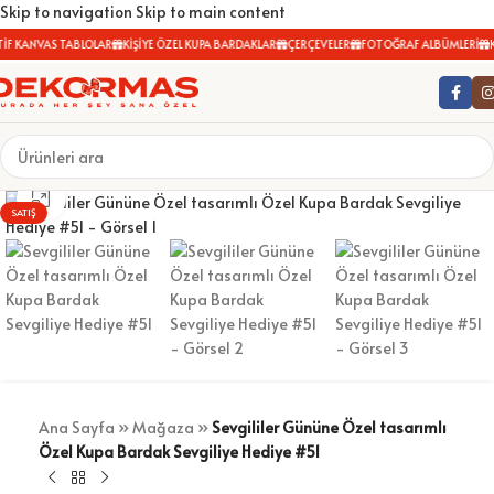
Skip to navigation
Skip to main content
İF KANVAS TABLOLAR
KİŞİYE ÖZEL KUPA BARDAKLAR
ÇERÇEVELER
FOTOĞRAF ALBÜMLERİ
K
Büyütmek için tıklayın
SATIŞ
Ana Sayfa
»
Mağaza
»
Sevgililer Gününe Özel tasarımlı
Özel Kupa Bardak Sevgiliye Hediye #51