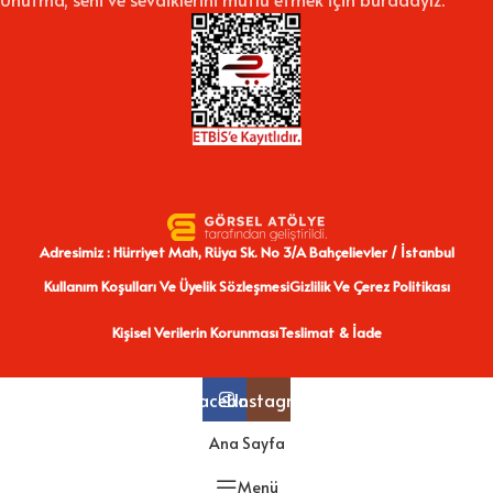
Adresimiz : Hürriyet Mah, Rüya Sk. No 3/A Bahçelievler / İstanbul
Kullanım Koşulları Ve Üyelik Sözleşmesi
Gizlilik Ve Çerez Politikası
Kişisel Verilerin Korunması
Teslimat & İade
Facebook
Instagram
Ana Sayfa
Menü