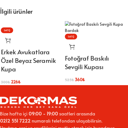
İlgili ürünler
SATIŞ
SATIŞ
Erkek Avukatlara
Fotoğraf Baskılı
Özel Beyaz Seramik
Sevgili Kupası
Kupa
360
₺
523
₺
226
₺
300
₺
Bize hafta içi
09:00 - 19:00
saatleri arasında
0212 551 7222
numaralı telefondan ulaşabilirsin.
Unutma, seni ve sevdiklerini mutlu etmek için buradayız.