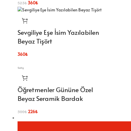
360
₺
523
₺
Sevgiliye Eşe İsim Yazılabilen
Beyaz Tişört
360
₺
Satış
Öğretmenler Gününe Özel
Beyaz Seramik Bardak
226
₺
300
₺