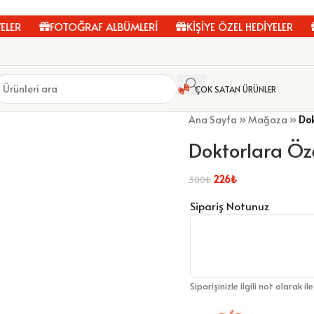
ER
FOTOĞRAF ALBÜMLERİ
KİŞİYE ÖZEL HEDİYELER
K
ÇOK SATAN ÜRÜNLER
Ana Sayfa
»
Mağaza
»
Dok
Doktorlara Öz
226
₺
300
₺
Sipariş Notunuz
Siparişinizle ilgili not olarak il