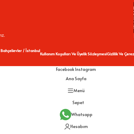
ız.
 Bahçelievler / İstanbul
Kullanım Koşulları Ve Üyelik Sözleşmesi
Gizlilik Ve Çerez
Facebook
Instagram
Ana Sayfa
Menü
Sepet
Whatsapp
Hesabım