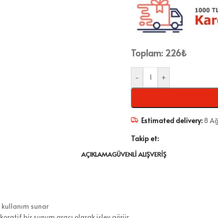
Toplam:
226
₺
-
+
Estimated delivery:
8 Ağ
Takip et:
AÇIKLAMA
GÜVENLI ALIŞVERIŞ
 kullanım sunar
oratif bir sunum aracı olarak işlev görür