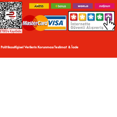
 Politikası
Kişisel Verilerin Korunması
Teslimat & İade