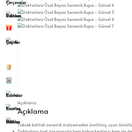
Açıklama
Açıklama
Yüksek kaliteli seramik malzemeden üretilmiş, uzun ömürlü
Doktorlara özel tasarımıyla hem kahve keyfinizi hem de dek