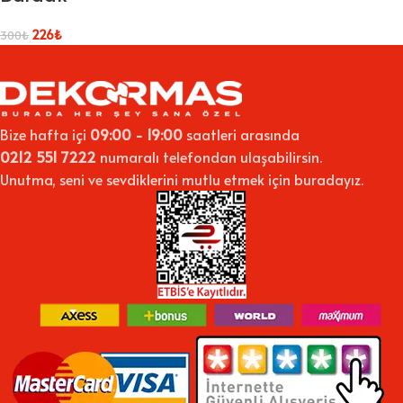
226
₺
300
₺
Bize hafta içi
09:00 - 19:00
saatleri arasında
0212 551 7222
numaralı telefondan ulaşabilirsin.
Unutma, seni ve sevdiklerini mutlu etmek için buradayız.