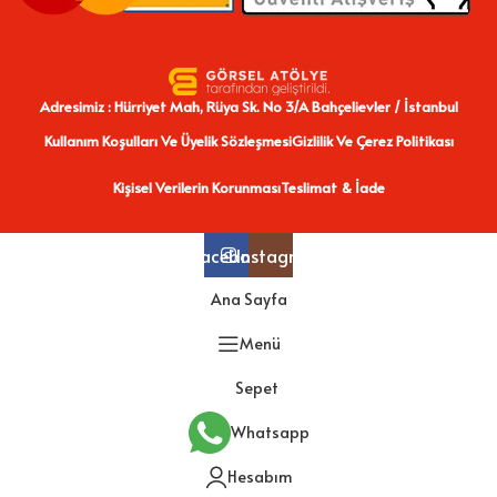
Adresimiz : Hürriyet Mah, Rüya Sk. No 3/A Bahçelievler / İstanbul
Kullanım Koşulları Ve Üyelik Sözleşmesi
Gizlilik Ve Çerez Politikası
Kişisel Verilerin Korunması
Teslimat & İade
Facebook
Instagram
Ana Sayfa
Menü
Sepet
Whatsapp
Hesabım