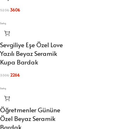
360
₺
523
₺
Satış
Sevgiliye Eşe Özel Love
Yazılı Beyaz Seramik
Kupa Bardak
226
₺
330
₺
Satış
Öğretmenler Gününe
Özel Beyaz Seramik
Bardak