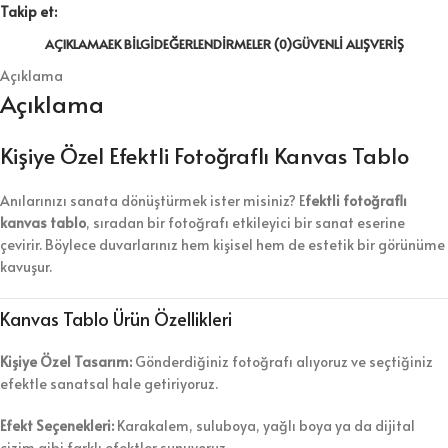
Takip et:
AÇIKLAMA
EK BILGI
DEĞERLENDIRMELER (0)
GÜVENLI ALIŞVERIŞ
Açıklama
Açıklama
Kişiye Özel Efektli Fotoğraflı Kanvas Tablo
Anılarınızı sanata dönüştürmek ister misiniz? E
fektli fotoğraflı
kanvas tablo
, sıradan bir fotoğrafı etkileyici bir sanat eserine
çevirir. Böylece duvarlarınız hem kişisel hem de estetik bir görünüme
kavuşur.
Kanvas Tablo Ürün Özellikleri
Kişiye Özel Tasarım:
Gönderdiğiniz fotoğrafı alıyoruz ve seçtiğiniz
efektle sanatsal hale getiriyoruz.
Efekt Seçenekleri:
Karakalem, suluboya, yağlı boya ya da dijital
çizim gibi farklı efektler sunuyoruz.