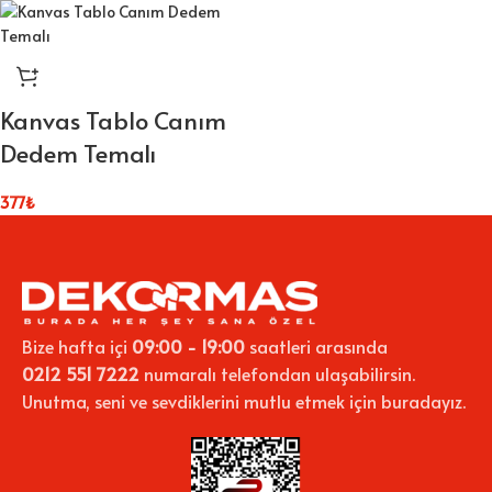
Kanvas Tablo Canım
Dedem Temalı
377
₺
Bize hafta içi
09:00 - 19:00
saatleri arasında
0212 551 7222
numaralı telefondan ulaşabilirsin.
Unutma, seni ve sevdiklerini mutlu etmek için buradayız.