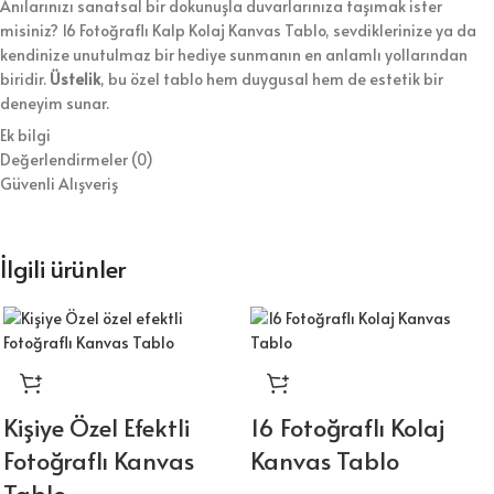
Anılarınızı sanatsal bir dokunuşla duvarlarınıza taşımak ister
misiniz? 16 Fotoğraflı Kalp Kolaj Kanvas Tablo, sevdiklerinize ya da
kendinize unutulmaz bir hediye sunmanın en anlamlı yollarından
biridir.
Üstelik
, bu özel tablo hem duygusal hem de estetik bir
deneyim sunar.
Ek bilgi
Ürün Özellikleri
Değerlendirmeler (0)
Güvenli Alışveriş
Kişiye Özel Tasarım
Size ait 16 fotoğrafı, kalp formunda şık bir kolaj haline getiriyoruz.
Ayrıca
, tasarımı kendi zevkinize göre yönlendirerek tamamen size
İlgili ürünler
özel bir tabloya sahip olabilirsiniz.
Yüksek Kaliteli Baskı
Fotoğraflarınızı, solmaya dirençli mürekkeplerle kanvas kumaşa
basıyoruz.
Bu sayede
, baskılar uzun yıllar boyunca canlılığını korur
ve
anılarınız her zaman ilk günkü gibi görünür.
Kişiye Özel Efektli
16 Fotoğraflı Kolaj
Dayanıklı Ahşap Şase
Fotoğraflı Kanvas
Kanvas Tablo
Tablolarımızı, %100 doğal çam ağacından ürettiğimiz sağlam bir
Tablo