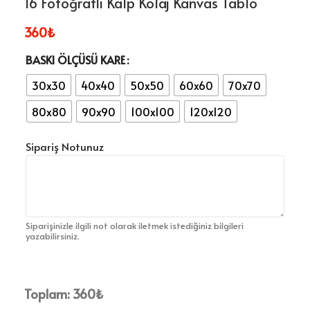
16 Fotoğraflı Kalp Kolaj Kanvas Tablo
360
₺
BASKI ÖLÇÜSÜ KARE
30x30
40x40
50x50
60x60
70x70
80x80
90x90
100x100
120x120
Sipariş Notunuz
Siparişinizle ilgili not olarak iletmek istediğiniz bilgileri
yazabilirsiniz.
Toplam:
360
₺