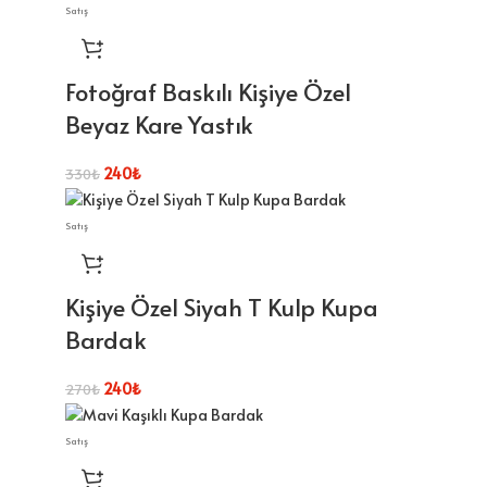
Satış
Fotoğraf Baskılı Kişiye Özel
Beyaz Kare Yastık
240
₺
330
₺
Satış
Kişiye Özel Siyah T Kulp Kupa
Bardak
240
₺
270
₺
Satış