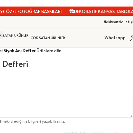
L FOTOĞRAF BASKILARI
DEKORATİF KANVAS TABLOLAR
Hakkımızda
İletiş
Whatsapp
ÇOK SATAN ÜRÜNLER
l Siyah Anı Defteri
Ürünlere dön
 Defteri
etmek istediğiniz bilgileri yazabilirsiniz.