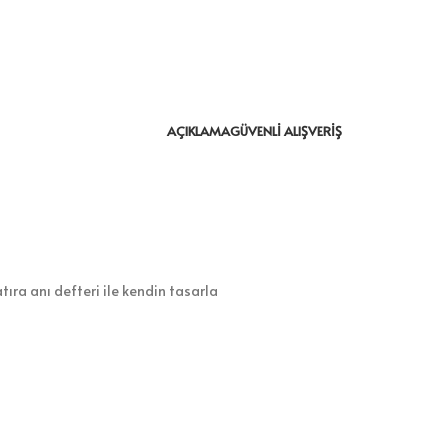
AÇIKLAMA
GÜVENLI ALIŞVERIŞ
tıra anı defteri ile kendin tasarla