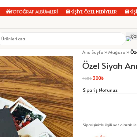
TOĞRAF ALBÜMLERİ
KİŞİYE ÖZEL HEDİYELER
KİŞİYE ÖZE
Ana Sayfa
»
Mağaza
»
Öze
Özel Siyah Anı
300
₺
450
₺
Sipariş Notunuz
Siparişinizle ilgili not olarak il