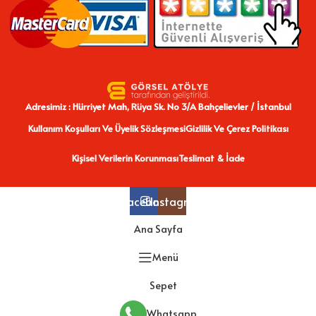
Adresimiz : Hürriyet Mah, Rüya Sk. No 3/A Bahçelievler / İstanbul
Kullanım Koşulları Ve Üyelik Sözleşmesi
Gizlilik Ve Çerez Politikası
Kişisel Verilerin Korunması
Teslimat & İade
Facebook
Instagram
Ana Sayfa
Menü
Sepet
Whatsapp