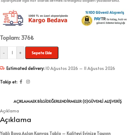
Siparişinizle ilgili not olarak iletmek istediğiniz bilgileri yazabilirsiniz.
Toplam:
376
₺
-
+
Sepete Ekle
Estimated delivery:
10 Ağustos 2026 – 11 Ağustos 2026
Takip et:
AÇIKLAMA
EK BILGI
DEĞERLENDIRMELER (0)
GÜVENLI ALIŞVERIŞ
Açıklama
Açıklama
Yağlı Boya Aslan Kanvas Tablo – Kaliteyi Evinize Taşıyın