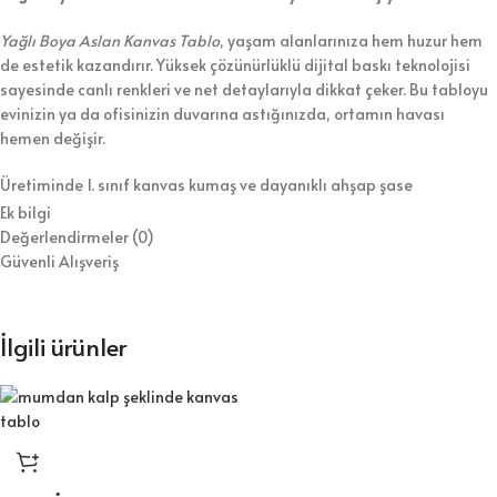
Yağlı Boya Aslan Kanvas Tablo
, yaşam alanlarınıza hem huzur hem
de estetik kazandırır. Yüksek çözünürlüklü dijital baskı teknolojisi
sayesinde canlı renkleri ve net detaylarıyla dikkat çeker. Bu tabloyu
evinizin ya da ofisinizin duvarına astığınızda, ortamın havası
hemen değişir.
Üretiminde 1. sınıf kanvas kumaş ve dayanıklı ahşap şase
kullanıyoruz. Bununla birlikte, tabloyu koruyucu vernikle kaplayarak
Ek bilgi
hem temizlik kolaylığı hem de uzun ömür sağlıyoruz. Ürünü duvara
Değerlendirmeler (0)
asılmaya hazır şekilde gönderiyoruz, böylece kurulumla zaman
Güvenli Alışveriş
kaybetmezsiniz.
⭐ Tablo Ürün Özellikleri:
İlgili ürünler
Kaliteli dijital baskı ile canlı ve net görseller
1.sınıf kanvas kumaş ve dayanıklı ahşap şase
Duvara kolayca asılabilecek hafif yapı