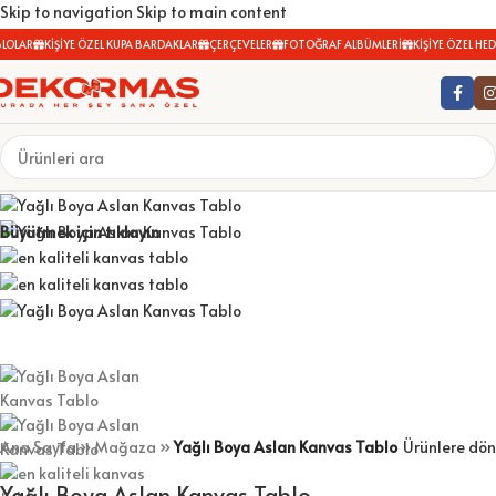
Skip to navigation
Skip to main content
LOLAR
KİŞİYE ÖZEL KUPA BARDAKLAR
ÇERÇEVELER
FOTOĞRAF ALBÜMLERİ
KİŞİYE ÖZEL HEDİ
Büyütmek için tıklayın
Ana Sayfa
»
Mağaza
»
Yağlı Boya Aslan Kanvas Tablo
Ürünlere dön
Yağlı Boya Aslan Kanvas Tablo