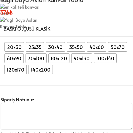
376
₺
BASKI ÖLÇÜSÜ KLASIK
20x30
25x35
30x40
35x50
40x60
50x70
60x90
70x100
80x120
90x130
100x140
120x170
140x200
Sipariş Notunuz