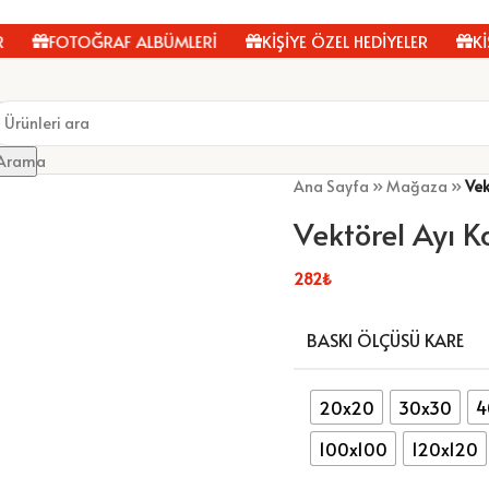
FOTOĞRAF ALBÜMLERİ
KİŞİYE ÖZEL HEDİYELER
KİŞİYE
Arama
Ana Sayfa
»
Mağaza
»
Vek
Vektörel Ayı K
282
₺
BASKI ÖLÇÜSÜ KARE
20x20
30x30
4
100x100
120x120