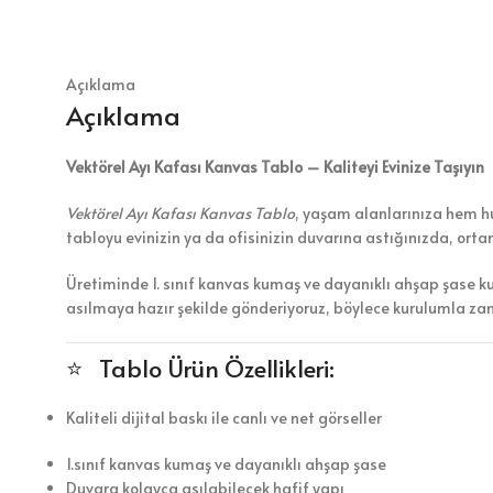
Açıklama
Açıklama
Vektörel Ayı Kafası Kanvas Tablo – Kaliteyi Evinize Taşıyın
Vektörel Ayı Kafası Kanvas Tablo
, yaşam alanlarınıza hem huz
tabloyu evinizin ya da ofisinizin duvarına astığınızda, ort
Üretiminde 1. sınıf kanvas kumaş ve dayanıklı ahşap şase k
asılmaya hazır şekilde gönderiyoruz, böylece kurulumla z
⭐ Tablo Ürün Özellikleri:
Kaliteli dijital baskı ile canlı ve net görseller
1.sınıf kanvas kumaş ve dayanıklı ahşap şase
Duvara kolayca asılabilecek hafif yapı