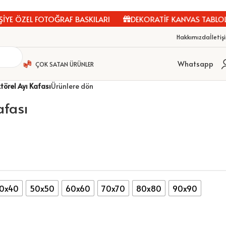
 ÖZEL FOTOĞRAF BASKILARI
DEKORATİF KANVAS TABLOLAR
Hakkımızda
İletiş
Whatsapp
ÇOK SATAN ÜRÜNLER
törel Ayı Kafası
Ürünlere dön
afası
0x40
50x50
60x60
70x70
80x80
90x90