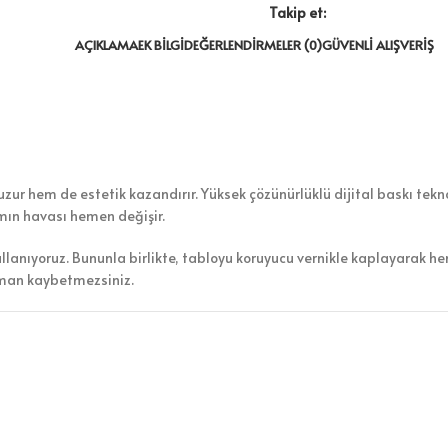
Takip et:
AÇIKLAMA
EK BILGI
DEĞERLENDIRMELER (0)
GÜVENLI ALIŞVERIŞ
ur hem de estetik kazandırır. Yüksek çözünürlüklü dijital baskı teknol
amın havası hemen değişir.
ullanıyoruz. Bununla birlikte, tabloyu koruyucu vernikle kaplayarak h
aman kaybetmezsiniz.