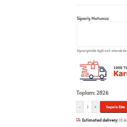
Sipariş Notunuz
Siparişinizle ilgili not olarak il
Toplam:
282
₺
-
+
Sepete Ekle
Estimated delivery:
10 A