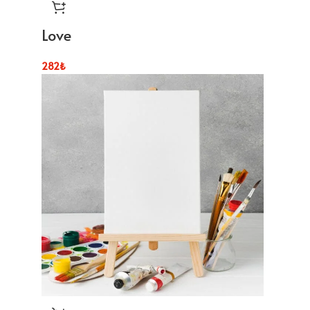
Love
282
₺