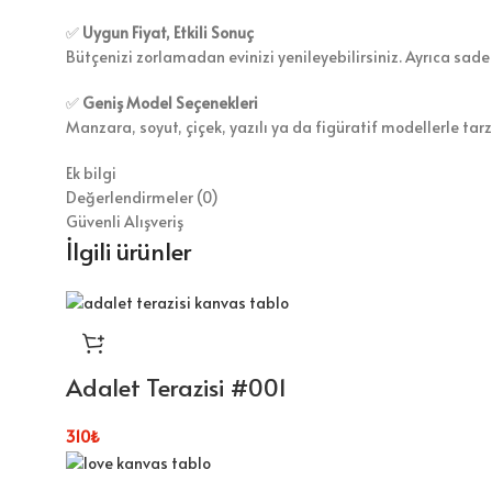
✅
Uygun Fiyat, Etkili Sonuç
Bütçenizi zorlamadan evinizi yenileyebilirsiniz. Ayrıca sade
✅
Geniş Model Seçenekleri
Manzara, soyut, çiçek, yazılı ya da figüratif modellerle tar
Ek bilgi
Değerlendirmeler (0)
Güvenli Alışveriş
İlgili ürünler
Adalet Terazisi #001
310
₺