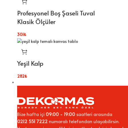
Profesyonel Boş Şaseli Tuval
Klasik Ölçüler
301
₺
Yeşil Kalp
282
₺
Bize hafta içi
09:00 - 19:00
saatleri arasında
0212 551 7222
numaralı telefondan ulaşabilirsin.