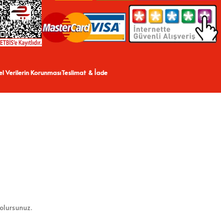
sel Verilerin Korunması
Teslimat & İade
 olursunuz.