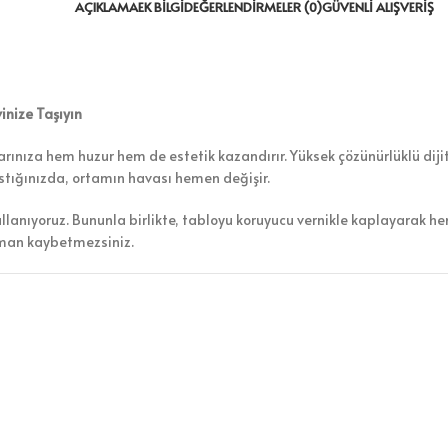
AÇIKLAMA
EK BILGI
DEĞERLENDIRMELER (0)
GÜVENLI ALIŞVERIŞ
inize Taşıyın
rınıza hem huzur hem de estetik kazandırır. Yüksek çözünürlüklü dijita
astığınızda, ortamın havası hemen değişir.
ullanıyoruz. Bununla birlikte, tabloyu koruyucu vernikle kaplayarak h
aman kaybetmezsiniz.