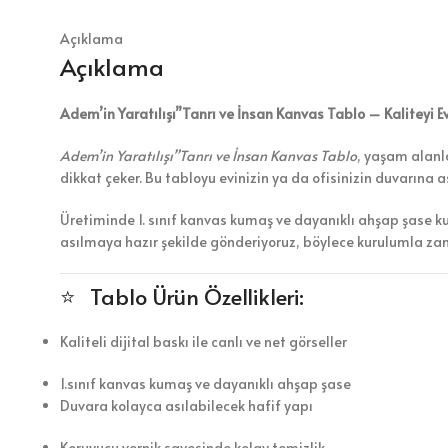
Açıklama
Açıklama
Adem’in Yaratılışı”Tanrı ve İnsan Kanvas Tablo – Kaliteyi Ev
Adem’in Yaratılışı”Tanrı ve İnsan Kanvas Tablo
, yaşam alanla
dikkat çeker. Bu tabloyu evinizin ya da ofisinizin duvarına 
Üretiminde 1. sınıf kanvas kumaş ve dayanıklı ahşap şase k
asılmaya hazır şekilde gönderiyoruz, böylece kurulumla z
⭐ Tablo Ürün Özellikleri:
Kaliteli dijital baskı ile canlı ve net görseller
1.sınıf kanvas kumaş ve dayanıklı ahşap şase
Duvara kolayca asılabilecek hafif yapı
Koruyucu vernik sayesinde kolay temizlik