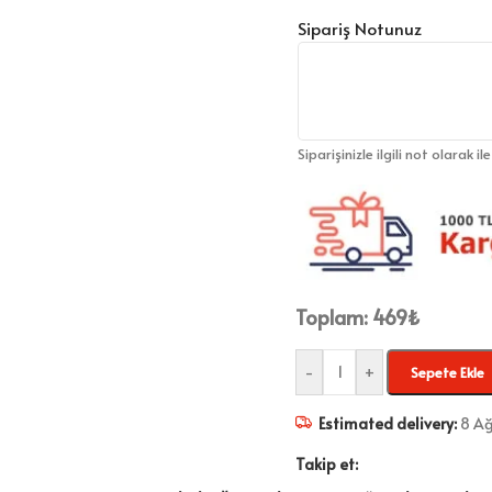
Sipariş Notunuz
Siparişinizle ilgili not olarak il
Toplam:
469
₺
-
+
Sepete Ekle
Estimated delivery:
8 Ağ
Takip et: