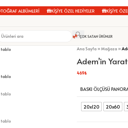
ĞRAF ALBÜMLERİ
KİŞİYE ÖZEL HEDİYELER
KİŞİYE ÖZEL 
ÇOK SATAN ÜRÜNLER
Ana Sayfa
»
Mağaza
»
Ade
Adem’in Yaratı
469
₺
BASKI ÖLÇÜSÜ PANOR
20x120
20x60