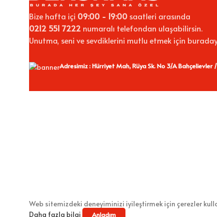
Bize hafta içi
09:00 - 19:00
saatleri arasında
0212 551 7222
numaralı telefondan ulaşabilirsin.
Unutma, seni ve sevdiklerini mutlu etmek için buraday
Adresimiz : Hürriyet Mah, Rüya Sk. No 3/A Bahçelievler /
Web sitemizdeki deneyiminizi iyileştirmek için çerezler kul
Daha fazla bilgi
Anladım