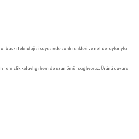
l baskı teknolojisi sayesinde canlı renkleri ve net detaylarıyla
em temizlik kolaylığı hem de uzun ömür sağlıyoruz. Ürünü duvara