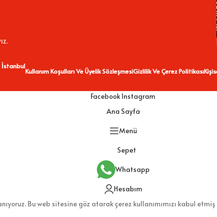
ız.
 İstanbul
Kullanım Koşulları Ve Üyelik Sözleşmesi
Gizlilik Ve Çerez Politikası
Kişi
Facebook
Instagram
Ana Sayfa
Menü
Sepet
Whatsapp
Hesabım
lanıyoruz. Bu web sitesine göz atarak çerez kullanımımızı kabul etmiş