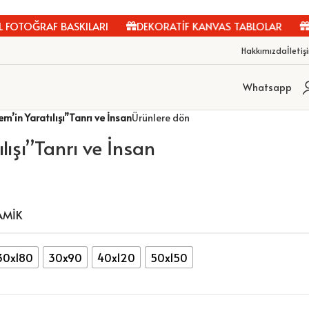
FOTOĞRAF BASKILARI
DEKORATİF KANVAS TABLOLAR
Kİ
Hakkımızda
İletiş
Whatsapp
m’in Yaratılışı”Tanrı ve İnsan
Ürünlere dön
lışı”Tanrı ve İnsan
AMIK
30x180
30x90
40x120
50x150