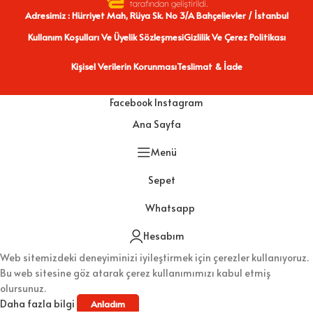
Adresimiz : Hürriyet Mah, Rüya Sk. No 3/A Bahçelievler / İstanbul
Kullanım Koşulları Ve Üyelik Sözleşmesi
Gizlilik Ve Çerez Politikası
Kişisel Verilerin Korunması
Teslimat & İade
Facebook
Instagram
Ana Sayfa
Menü
Sepet
Whatsapp
Hesabım
Web sitemizdeki deneyiminizi iyileştirmek için çerezler kullanıyoruz.
Bu web sitesine göz atarak çerez kullanımımızı kabul etmiş
olursunuz.
Daha fazla bilgi
Anladım