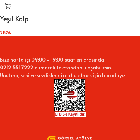
Yeşil Kalp
282
₺
Bize hafta içi
09:00 - 19:00
saatleri arasında
0212 551 7222
numaralı telefondan ulaşabilirsin.
Unutma, seni ve sevdiklerini mutlu etmek için buradayız.