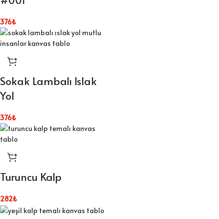
376
₺
Sokak Lambalı Islak
Yol
376
₺
Turuncu Kalp
282
₺