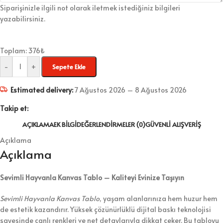
Siparişinizle ilgili not olarak iletmek istediğiniz bilgileri
yazabilirsiniz.
Toplam:
376
₺
-
+
Sepete Ekle
Estimated delivery:
7 Ağustos 2026 – 8 Ağustos 2026
Takip et:
AÇIKLAMA
EK BILGI
DEĞERLENDIRMELER (0)
GÜVENLI ALIŞVERIŞ
Açıklama
Açıklama
Sevimli Hayvanla Kanvas Tablo – Kaliteyi Evinize Taşıyın
Sevimli Hayvanla Kanvas Tablo
, yaşam alanlarınıza hem huzur hem
de estetik kazandırır. Yüksek çözünürlüklü dijital baskı teknolojisi
sayesinde canlı renkleri ve net detaylarıyla dikkat çeker. Bu tabloyu