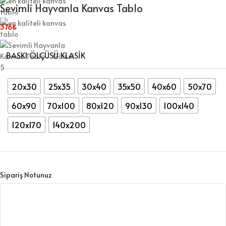
Sevimli Hayvanla Kanvas Tablo
376
₺
BASKI ÖLÇÜSÜ KLASIK
20x30
25x35
30x40
35x50
40x60
50x70
60x90
70x100
80x120
90x130
100x140
120x170
140x200
Sipariş Notunuz