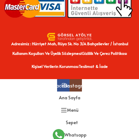
Adresimiz : Hürriyet Mah, Rüya Sk. No 3/A Bahçelievler / İstanbul
Kullanım Koşulları Ve Üyelik Sözleşmesi
Gizlilik Ve Çerez Politikası
Kişisel Verilerin Korunması
Teslimat & İade
Facebook
Instagram
Ana Sayfa
Menü
Sepet
Whatsapp