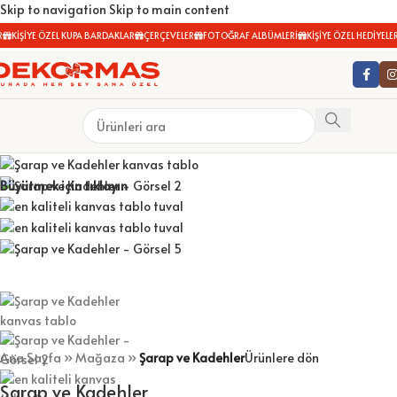
Skip to navigation
Skip to main content
KİŞİYE ÖZEL KUPA BARDAKLAR
ÇERÇEVELER
FOTOĞRAF ALBÜMLERİ
KİŞİYE ÖZEL HEDİYELER
Büyütmek için tıklayın
Ana Sayfa
»
Mağaza
»
Şarap ve Kadehler
Ürünlere dön
Şarap ve Kadehler