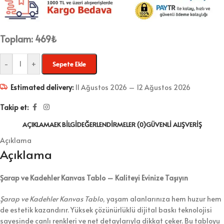
Toplam:
469
₺
-
+
Sepete Ekle
Estimated delivery:
11 Ağustos 2026 – 12 Ağustos 2026
Takip et:
AÇIKLAMA
EK BILGI
DEĞERLENDIRMELER (0)
GÜVENLI ALIŞVERIŞ
Açıklama
Açıklama
Şarap ve Kadehler Kanvas Tablo – Kaliteyi Evinize Taşıyın
Şarap ve Kadehler Kanvas Tablo
, yaşam alanlarınıza hem huzur hem
de estetik kazandırır. Yüksek çözünürlüklü dijital baskı teknolojisi
sayesinde canlı renkleri ve net detaylarıyla dikkat çeker. Bu tabloyu