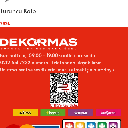
Turuncu Kalp
282
₺
Bize hafta içi
09:00 - 19:00
saatleri arasında
0212 551 7222
numaralı telefondan ulaşabilirsin.
Unutma, seni ve sevdiklerini mutlu etmek için buradayız.