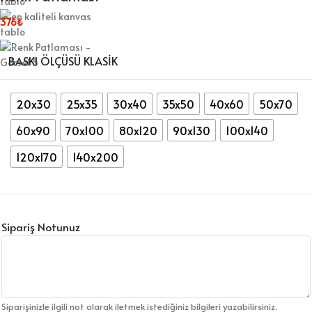
376
₺
BASKI ÖLÇÜSÜ KLASIK
20x30
25x35
30x40
35x50
40x60
50x70
60x90
70x100
80x120
90x130
100x140
120x170
140x200
Sipariş Notunuz
Siparişinizle ilgili not olarak iletmek istediğiniz bilgileri yazabilirsiniz.