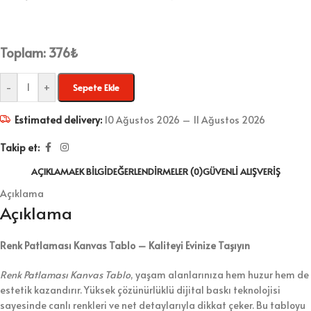
Toplam:
376
₺
-
+
Sepete Ekle
Estimated delivery:
10 Ağustos 2026 – 11 Ağustos 2026
Takip et:
AÇIKLAMA
EK BILGI
DEĞERLENDIRMELER (0)
GÜVENLI ALIŞVERIŞ
Açıklama
Açıklama
Renk Patlaması Kanvas Tablo – Kaliteyi Evinize Taşıyın
Renk Patlaması Kanvas Tablo
, yaşam alanlarınıza hem huzur hem de
estetik kazandırır. Yüksek çözünürlüklü dijital baskı teknolojisi
sayesinde canlı renkleri ve net detaylarıyla dikkat çeker. Bu tabloyu