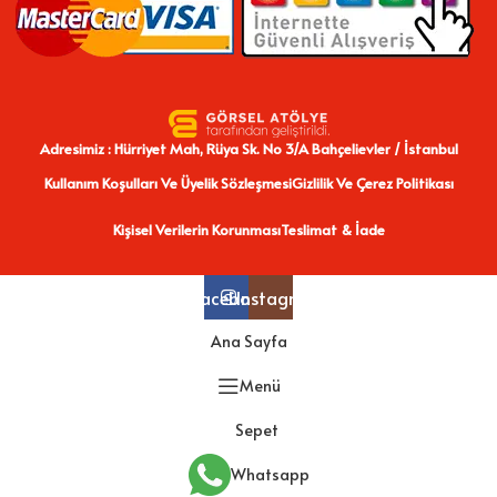
Adresimiz : Hürriyet Mah, Rüya Sk. No 3/A Bahçelievler / İstanbul
Kullanım Koşulları Ve Üyelik Sözleşmesi
Gizlilik Ve Çerez Politikası
Kişisel Verilerin Korunması
Teslimat & İade
Facebook
Instagram
Ana Sayfa
Menü
Sepet
Whatsapp