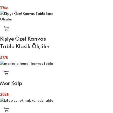
376
₺
Kişiye Özel Kanvas
Tablo Klasik Ölçüler
377
₺
Mor Kalp
282
₺