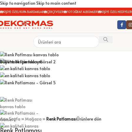
Skip to navigation
Skip to main content
KİŞİYE ÖZEL KUPA BARDAKLAR
ÇERÇEVELER
FOTOĞRAF ALBÜMLERİ
KİŞİYE ÖZEL HEDİYELER
Büyütmek için tıklayın
Ana Sayfa
»
Mağaza
»
Renk Patlaması
Ürünlere dön
Renk Patlaması