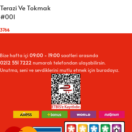
Terazi Ve Tokmak
#001
376
₺
Bize hafta içi
09:00 - 19:00
saatleri arasında
0212 551 7222
numaralı telefondan ulaşabilirsin.
Unutma, seni ve sevdiklerini mutlu etmek için buradayız.