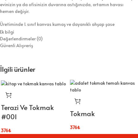
evinizin ya da ofisinizin duvarına astığınızda, ortamın havası
hemen değişir.
Üretiminde 1. sınıf kanvas kumaş ve dayanıklı ahşap şase
kullanıyoruz. Bununla birlikte, tabloyu koruyucu vernikle kaplayarak
Ek bilgi
hem temizlik kolaylığı hem de uzun ömür sağlıyoruz. Ürünü duvara
Değerlendirmeler (0)
asılmaya hazır şekilde gönderiyoruz, böylece kurulumla zaman
Güvenli Alışveriş
kaybetmezsiniz.
⭐ Tablo Ürün Özellikleri:
İlgili ürünler
Kaliteli dijital baskı ile canlı ve net görseller
1.sınıf kanvas kumaş ve dayanıklı ahşap şase
Duvara kolayca asılabilecek hafif yapı
Terazi Ve Tokmak
Tokmak
#001
Koruyucu vernik sayesinde kolay temizlik
376
₺
Farklı ölçü seçenekleriyle esnek kullanım
376
₺