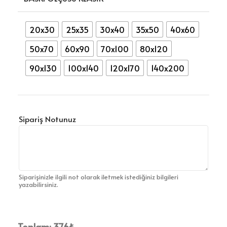
20x30
25x35
30x40
35x50
40x60
50x70
60x90
70x100
80x120
90x130
100x140
120x170
140x200
Sipariş Notunuz
Siparişinizle ilgili not olarak iletmek istediğiniz bilgileri
yazabilirsiniz.
Toplam:
376
₺