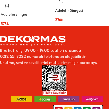
Adaletin Simgesi
Adaletin Simgesi
376
₺
376
₺
Bize hafta içi
09:00 - 19:00
saatleri arasında
0212 551 7222
numaralı telefondan ulaşabilirsin.
Unutma, seni ve sevdiklerini mutlu etmek için buradayız.