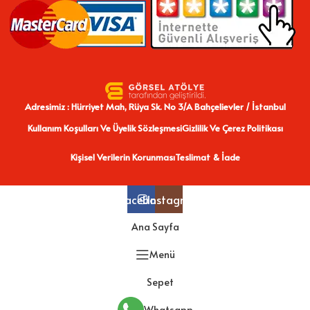
Adresimiz : Hürriyet Mah, Rüya Sk. No 3/A Bahçelievler / İstanbul
Kullanım Koşulları Ve Üyelik Sözleşmesi
Gizlilik Ve Çerez Politikası
Kişisel Verilerin Korunması
Teslimat & İade
Facebook
Instagram
Ana Sayfa
Menü
Sepet
Whatsapp