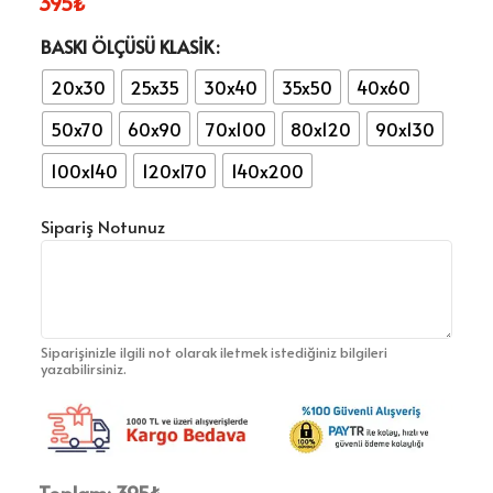
395
₺
BASKI ÖLÇÜSÜ KLASIK
20x30
25x35
30x40
35x50
40x60
50x70
60x90
70x100
80x120
90x130
100x140
120x170
140x200
Sipariş Notunuz
Siparişinizle ilgili not olarak iletmek istediğiniz bilgileri
yazabilirsiniz.