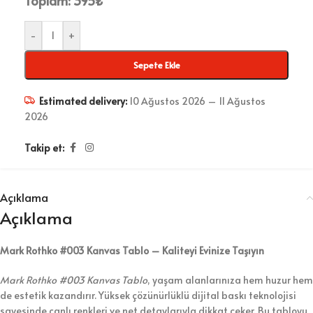
Toplam:
395
₺
-
+
Sepete Ekle
Estimated delivery:
10 Ağustos 2026 – 11 Ağustos
2026
Takip et:
Açıklama
Açıklama
Mark Rothko #003 Kanvas Tablo – Kaliteyi Evinize Taşıyın
Mark Rothko #003 Kanvas Tablo
, yaşam alanlarınıza hem huzur hem
de estetik kazandırır. Yüksek çözünürlüklü dijital baskı teknolojisi
sayesinde canlı renkleri ve net detaylarıyla dikkat çeker. Bu tabloyu