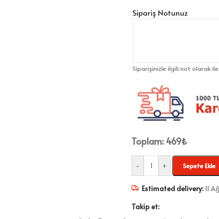
Sipariş Notunuz
Siparişinizle ilgili not olarak il
Toplam:
469
₺
-
+
Sepete Ekle
Estimated delivery:
11 A
Takip et: