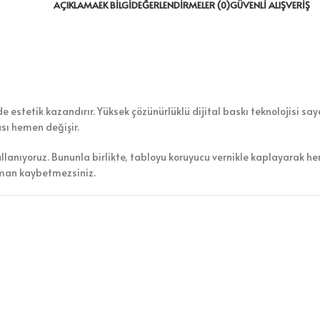
AÇIKLAMA
EK BILGI
DEĞERLENDIRMELER (0)
GÜVENLI ALIŞVERIŞ
estetik kazandırır. Yüksek çözünürlüklü dijital baskı teknolojisi saye
ası hemen değişir.
ullanıyoruz. Bununla birlikte, tabloyu koruyucu vernikle kaplayarak h
aman kaybetmezsiniz.