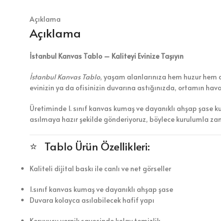
Açıklama
Açıklama
İstanbul Kanvas Tablo – Kaliteyi Evinize Taşıyın
İstanbul Kanvas Tablo
, yaşam alanlarınıza hem huzur hem de 
evinizin ya da ofisinizin duvarına astığınızda, ortamın hav
Üretiminde 1. sınıf kanvas kumaş ve dayanıklı ahşap şase k
asılmaya hazır şekilde gönderiyoruz, böylece kurulumla z
⭐ Tablo Ürün Özellikleri:
Kaliteli dijital baskı ile canlı ve net görseller
1.sınıf kanvas kumaş ve dayanıklı ahşap şase
Duvara kolayca asılabilecek hafif yapı
Koruyucu vernik sayesinde kolay temizlik