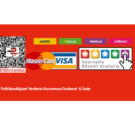
 Politikası
Kişisel Verilerin Korunması
Teslimat & İade