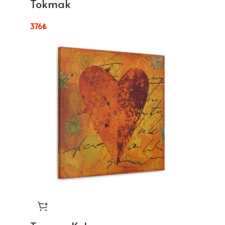
Tokmak
376
₺