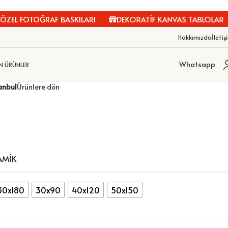
L FOTOĞRAF BASKILARI
DEKORATİF KANVAS TABLOLAR
Hakkımızda
İletiş
Whatsapp
N ÜRÜNLER
anbul
Ürünlere dön
AMIK
30x180
30x90
40x120
50x150