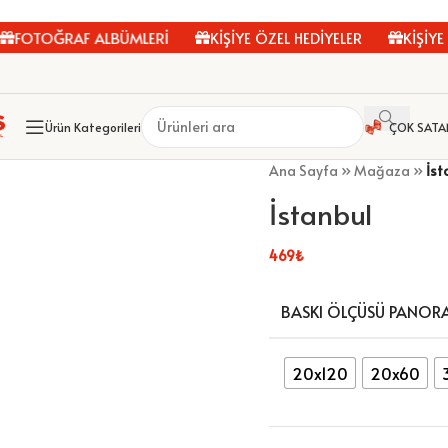
TOĞRAF ALBÜMLERİ
KİŞİYE ÖZEL HEDİYELER
KİŞİYE ÖZE
Ürün Kategorileri
ÇOK SATA
Ana Sayfa
»
Mağaza
»
İst
İstanbul
469
₺
BASKI ÖLÇÜSÜ PANOR
20x120
20x60