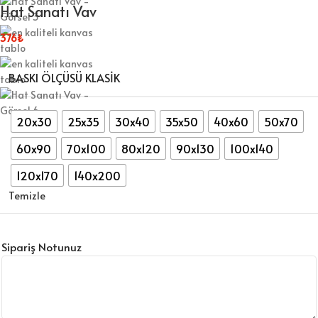
Hat Sanatı Vav
376
₺
BASKI ÖLÇÜSÜ KLASIK
20x30
25x35
30x40
35x50
40x60
50x70
60x90
70x100
80x120
90x130
100x140
120x170
140x200
Temizle
Sipariş Notunuz