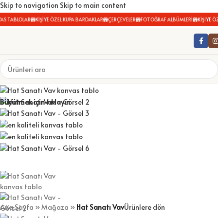
Skip to navigation
Skip to main content
S TABLOLAR
KİŞİYE ÖZEL KUPA BARDAKLAR
ÇERÇEVELER
FOTOĞRAF ALBÜMLERİ
KİŞİYE ÖZ
Büyütmek için tıklayın
Ana Sayfa
»
Mağaza
»
Hat Sanatı Vav
Ürünlere dön