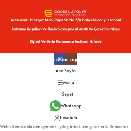
Adresimiz : Hürriyet Mah, Rüya Sk. No 3/A Bahçelievler / İstanbul
Kullanım Koşulları Ve Üyelik Sözleşmesi
Gizlilik Ve Çerez Politikası
Kişisel Verilerin Korunması
Teslimat & İade
Facebook
Instagram
Ana Sayfa
Menü
Sepet
Whatsapp
Hesabım
Web sitemizdeki deneyiminizi iyileştirmek için çerezler kullanıyoruz.