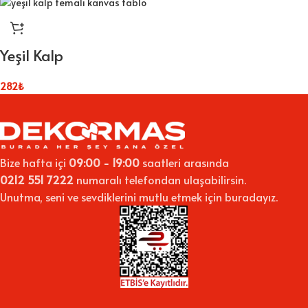
Yeşil Kalp
282
₺
Bize hafta içi
09:00 - 19:00
saatleri arasında
0212 551 7222
numaralı telefondan ulaşabilirsin.
Unutma, seni ve sevdiklerini mutlu etmek için buradayız.