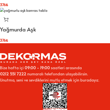
376
₺
Yağmurda Aşk
376
₺
Bize hafta içi
09:00 - 19:00
saatleri arasında
0212 551 7222
numaralı telefondan ulaşabilirsin.
Unutma, seni ve sevdiklerini mutlu etmek için buradayız.