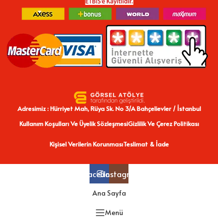
Adresimiz : Hürriyet Mah, Rüya Sk. No 3/A Bahçelievler / İstanbul
Kullanım Koşulları Ve Üyelik Sözleşmesi
Gizlilik Ve Çerez Politikası
Kişisel Verilerin Korunması
Teslimat & İade
Facebook
Instagram
Ana Sayfa
Menü