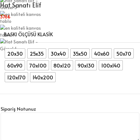
Hat Sanatı Elif
376
₺
BASKI ÖLÇÜSÜ KLASIK
20x30
25x35
30x40
35x50
40x60
50x70
60x90
70x100
80x120
90x130
100x140
120x170
140x200
Sipariş Notunuz