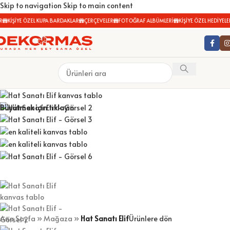
Skip to navigation
Skip to main content
KİŞİYE ÖZEL KUPA BARDAKLAR
ÇERÇEVELER
FOTOĞRAF ALBÜMLERİ
KİŞİYE ÖZEL HEDİYELER
Büyütmek için tıklayın
Ana Sayfa
»
Mağaza
»
Hat Sanatı Elif
Ürünlere dön