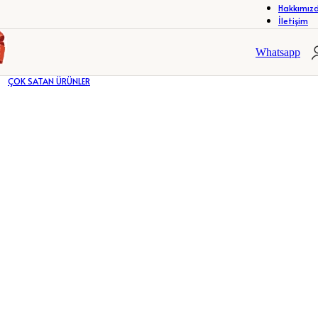
Hakkımız
İletişim
R
ÇERÇEVELER
FOTOĞRAF ALBÜMLERİ
R
ÇERÇEVELER
FOTOĞRAF ALBÜMLERİ
Whatsapp
ÇOK SATAN ÜRÜNLER