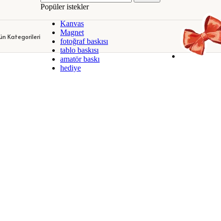
Popüler istekler
DEKORATİF KANVAS TABLOLAR
KİŞİYE ÖZEL KUPA BARDAKLA
Kanvas
DEKORATİF KANVAS TABLOLAR
KİŞİYE ÖZEL KUPA BARDAKLA
Magnet
ün Kategorileri
fotoğraf baskısı
tablo baskısı
amatör baskı
hediye