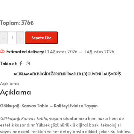
Toplam:
376
₺
-
+
Sepete Ekle
Estimated delivery:
10 Ağustos 2026 – 11 Ağustos 2026
Takip et:
AÇIKLAMA
EK BILGI
DEĞERLENDIRMELER (0)
GÜVENLI ALIŞVERIŞ
Açıklama
Açıklama
Gökkuşağı Kanvas Tablo – Kaliteyi Evinize Taşıyın
Gökkuşağı Kanvas Tablo
, yaşam alanlarınıza hem huzur hem de
estetik kazandırır. Yüksek çözünürlüklü dijital baskı teknolojisi
sayesinde canlı renkleri ve net detaylarıyla dikkat çeker. Bu tabloyu