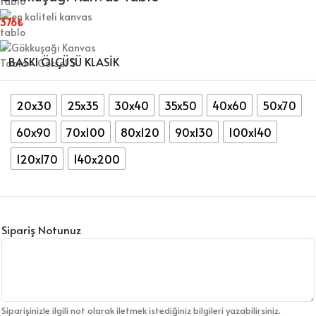
376
₺
BASKI ÖLÇÜSÜ KLASIK
20x30
25x35
30x40
35x50
40x60
50x70
60x90
70x100
80x120
90x130
100x140
120x170
140x200
Sipariş Notunuz
Siparişinizle ilgili not olarak iletmek istediğiniz bilgileri yazabilirsiniz.