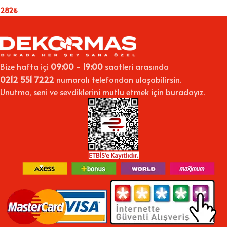
282
₺
Bize hafta içi
09:00 - 19:00
saatleri arasında
0212 551 7222
numaralı telefondan ulaşabilirsin.
Unutma, seni ve sevdiklerini mutlu etmek için buradayız.