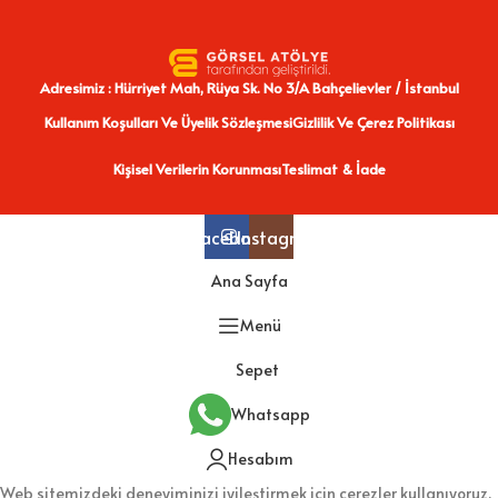
Adresimiz : Hürriyet Mah, Rüya Sk. No 3/A Bahçelievler / İstanbul
Kullanım Koşulları Ve Üyelik Sözleşmesi
Gizlilik Ve Çerez Politikası
Kişisel Verilerin Korunması
Teslimat & İade
Facebook
Instagram
Ana Sayfa
Menü
Sepet
Whatsapp
Hesabım
Web sitemizdeki deneyiminizi iyileştirmek için çerezler kullanıyoruz.