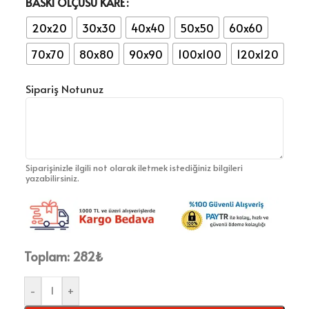
BASKI ÖLÇÜSÜ KARE
20x20
30x30
40x40
50x50
60x60
70x70
80x80
90x90
100x100
120x120
Sipariş Notunuz
Siparişinizle ilgili not olarak iletmek istediğiniz bilgileri
yazabilirsiniz.
Toplam:
282
₺
-
+