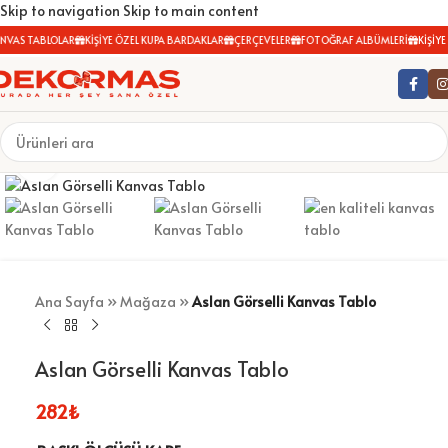
Skip to navigation
Skip to main content
NVAS TABLOLAR
KİŞİYE ÖZEL KUPA BARDAKLAR
ÇERÇEVELER
FOTOĞRAF ALBÜMLERİ
KİŞİYE 
Büyütmek için tıklayın
Ana Sayfa
»
Mağaza
»
Aslan Görselli Kanvas Tablo
Aslan Görselli Kanvas Tablo
282
₺