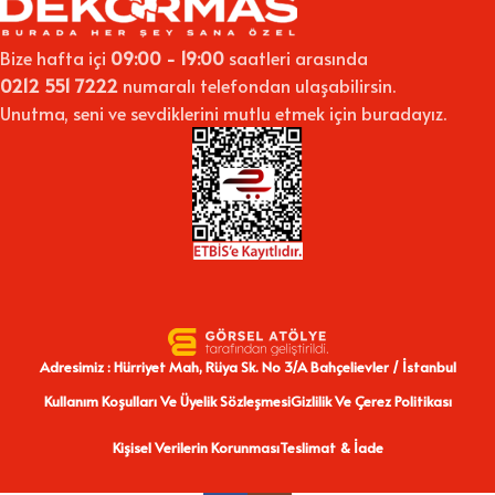
🎨 Neden Kanvas Tablo Seçmelisiniz?
Bize hafta içi
09:00 - 19:00
saatleri arasında
0212 551 7222
numaralı telefondan ulaşabilirsin.
Kanvas tablolar, modern yaşam alanlarının en popüler dekoratif
Unutma, seni ve sevdiklerini mutlu etmek için buradayız.
ürünleri arasında yer alır. Hem estetik görünümü hem de pratik
kullanımıyla fark yaratır. Aşağıda kanvas tablo tercih etmeniz için
en önemli nedenleri sıraladık:
✅
Estetik ve Şık Tasarım
Yüksek çözünürlüklü baskı sayesinde görseller canlı ve net görünür.
Bu da yaşam alanlarınıza profesyonel bir dokunuş katar.
✅
Dayanıklı Malzeme
Üretimde kullanılan kaliteli kumaş ve ahşap, tabloya uzun ömür
Adresimiz : Hürriyet Mah, Rüya Sk. No 3/A Bahçelievler / İstanbul
kazandırır.
Kullanım Koşulları Ve Üyelik Sözleşmesi
Gizlilik Ve Çerez Politikası
✅
Kolay Kurulum ve Temizlik
Hafif yapısı sayesinde ürünü tek bir çiviyle rahatça duvara
Kişisel Verilerin Korunması
Teslimat & İade
asabilirsiniz. Vernikli yüzey, nemli bir bezle kolayca temizlenir.