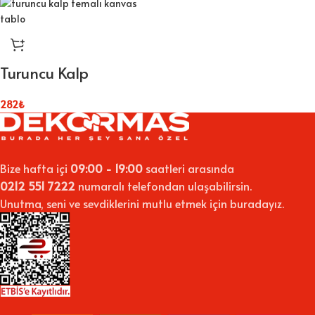
Turuncu Kalp
282
₺
Bize hafta içi
09:00 - 19:00
saatleri arasında
0212 551 7222
numaralı telefondan ulaşabilirsin.
Unutma, seni ve sevdiklerini mutlu etmek için buradayız.