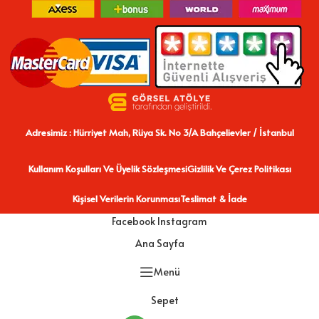
Adresimiz : Hürriyet Mah, Rüya Sk. No 3/A Bahçelievler / İstanbul
Kullanım Koşulları Ve Üyelik Sözleşmesi
Gizlilik Ve Çerez Politikası
Kişisel Verilerin Korunması
Teslimat & İade
Facebook
Instagram
Ana Sayfa
Menü
Sepet