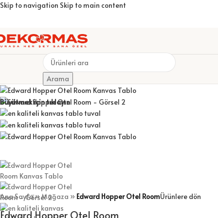
Skip to navigation
Skip to main content
İF KANVAS TABLOLAR
KİŞİYE ÖZEL KUPA BARDAKLAR
ÇERÇEVELER
Arama
Büyütmek için tıklayın
Ana Sayfa
»
Mağaza
»
Edward Hopper Otel Room
Ürünlere dön
Edward Hopper Otel Room