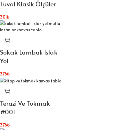
Tuval Klasik Ölçüler
301
₺
Sokak Lambalı Islak
Yol
376
₺
Terazi Ve Tokmak
#001
376
₺