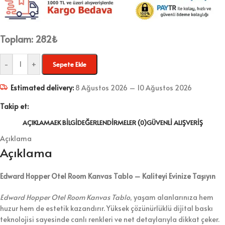
Toplam:
282
₺
-
+
Sepete Ekle
Estimated delivery:
8 Ağustos 2026 – 10 Ağustos 2026
Takip et:
AÇIKLAMA
EK BILGI
DEĞERLENDIRMELER (0)
GÜVENLI ALIŞVERIŞ
Açıklama
Açıklama
Edward Hopper Otel Room Kanvas Tablo – Kaliteyi Evinize Taşıyın
Edward Hopper Otel Room Kanvas Tablo
, yaşam alanlarınıza hem
huzur hem de estetik kazandırır. Yüksek çözünürlüklü dijital baskı
teknolojisi sayesinde canlı renkleri ve net detaylarıyla dikkat çeker.