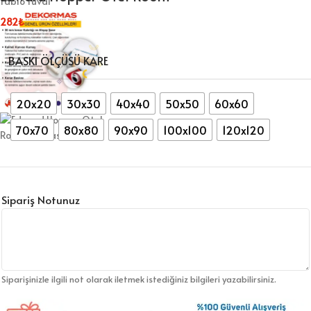
282
₺
BASKI ÖLÇÜSÜ KARE
20x20
30x30
40x40
50x50
60x60
70x70
80x80
90x90
100x100
120x120
Sipariş Notunuz
Siparişinizle ilgili not olarak iletmek istediğiniz bilgileri yazabilirsiniz.