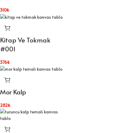
310
₺
Kitap Ve Tokmak
#001
376
₺
Mor Kalp
282
₺