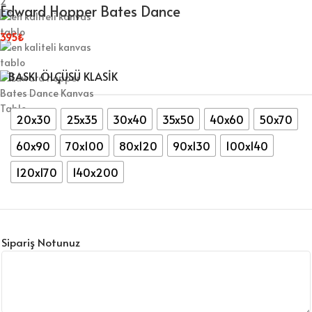
Edward Hopper Bates Dance
395
₺
BASKI ÖLÇÜSÜ KLASIK
20x30
25x35
30x40
35x50
40x60
50x70
60x90
70x100
80x120
90x130
100x140
120x170
140x200
Sipariş Notunuz