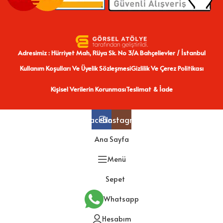
Adresimiz : Hürriyet Mah, Rüya Sk. No 3/A Bahçelievler / İstanbul
Kullanım Koşulları Ve Üyelik Sözleşmesi
Gizlilik Ve Çerez Politikası
Kişisel Verilerin Korunması
Teslimat & İade
Facebook
Instagram
Ana Sayfa
Menü
Sepet
Whatsapp
Hesabım