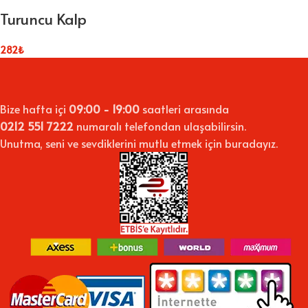
Turuncu Kalp
282
₺
Bize hafta içi
09:00 - 19:00
saatleri arasında
0212 551 7222
numaralı telefondan ulaşabilirsin.
Unutma, seni ve sevdiklerini mutlu etmek için buradayız.