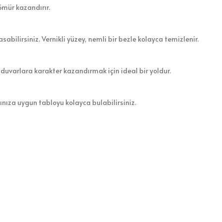
ömür kazandırır.
sabilirsiniz. Vernikli yüzey, nemli bir bezle kolayca temizlenir.
 duvarlara karakter kazandırmak için ideal bir yoldur.
zınıza uygun tabloyu kolayca bulabilirsiniz.