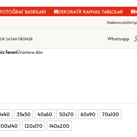
TOĞRAF BASKILARI
DEKORATİF KANVAS TABLOLAR
KİŞİ
Hakkımızda
İletiş
Whatsapp
OK SATAN ÜRÜNLER
iz Feneri
Ürünlere dön
0x40
35x50
40x60
50x70
60x90
70x100
100x140
120x170
140x200