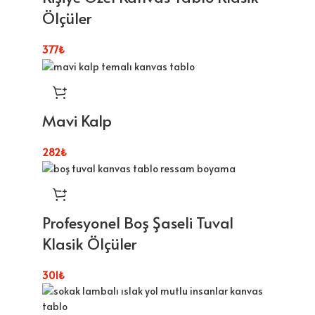
Ölçüler
377
₺
Mavi Kalp
282
₺
Profesyonel Boş Şaseli Tuval
Klasik Ölçüler
301
₺