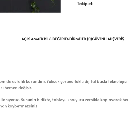
Takip et:
AÇIKLAMA
EK BILGI
DEĞERLENDIRMELER (0)
GÜVENLI ALIŞVERIŞ
 de estetik kazandırır. Yüksek çözünürlüklü dijital baskı teknolojisi 
ası hemen değişir.
ullanıyoruz. Bununla birlikte, tabloyu koruyucu vernikle kaplayarak h
aman kaybetmezsiniz.