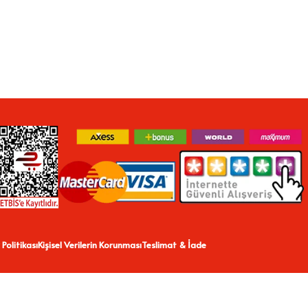
 Politikası
Kişisel Verilerin Korunması
Teslimat & İade