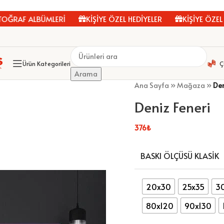
AF ALBÜMLERİ
KİŞİYE ÖZEL HEDİYELER
KİŞİYE ÖZEL FO
Ürün Kategorileri
Ç
Arama
Ana Sayfa
»
Mağaza
»
Den
Deniz Feneri
376
₺
BASKI ÖLÇÜSÜ KLASIK
20x30
25x35
3
80x120
90x130