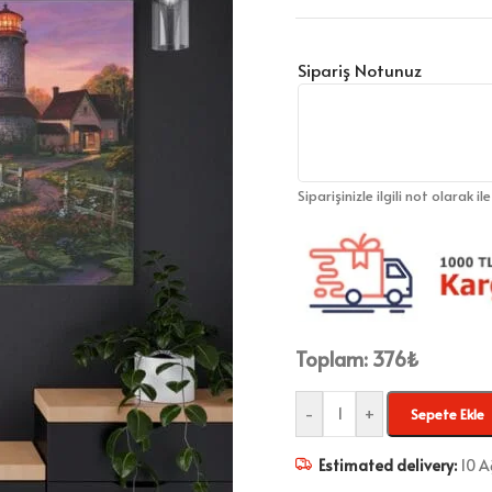
Sipariş Notunuz
Siparişinizle ilgili not olarak il
Toplam:
376
₺
-
+
Sepete Ekle
Estimated delivery:
10 A