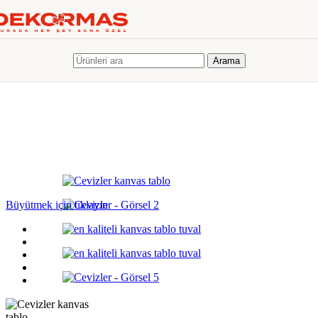
Skip to navigation
Skip to main content
KİŞİYE ÖZEL HEDİYELER
KİŞİYE ÖZEL FOTOĞRAF BASKILARI
DEKORATİF KANVAS
TABLOLAR
KİŞİYE ÖZEL KUPA BARDAKLAR
ÇERÇEVELER
FOTOĞRAF ALBÜMLERİ
KİŞİYE ÖZEL HEDİYELER
KİŞİYE ÖZEL FOTOĞRAF BASKILARI
DEKORATİF KANVAS
Arama
TABLOLAR
KİŞİYE ÖZEL KUPA BARDAKLAR
ÇERÇEVELER
FOTOĞRAF ALBÜMLERİ
Büyütmek için tıklayın