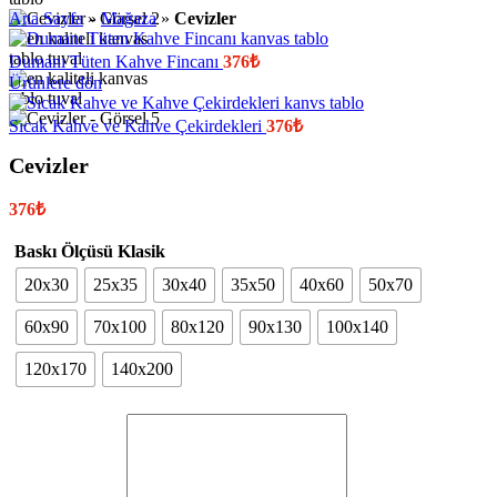
Ana Sayfa
»
Mağaza
»
Cevizler
Dumanı Tüten Kahve Fincanı
376
₺
Ürünlere dön
Sıcak Kahve ve Kahve Çekirdekleri
376
₺
Cevizler
376
₺
Baskı Ölçüsü Klasik
20x30
25x35
30x40
35x50
40x60
50x70
60x90
70x100
80x120
90x130
100x140
120x170
140x200