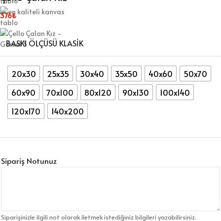
376
₺
BASKI ÖLÇÜSÜ KLASIK
20x30
25x35
30x40
35x50
40x60
50x70
60x90
70x100
80x120
90x130
100x140
120x170
140x200
Sipariş Notunuz
Siparişinizle ilgili not olarak iletmek istediğiniz bilgileri yazabilirsiniz.