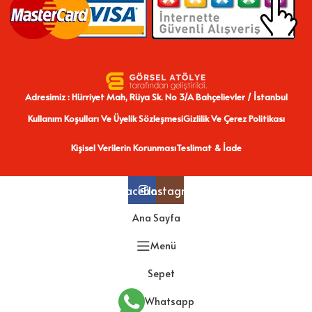
Adresimiz : Hürriyet Mah, Rüya Sk. No 3/A Bahçelievler / İstanbul
Kullanım Koşulları Ve Üyelik Sözleşmesi
Gizlilik Ve Çerez Politikası
Kişisel Verilerin Korunması
Teslimat & İade
Facebook
Instagram
Ana Sayfa
Menü
Sepet
Whatsapp