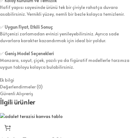
✅
Kolay Kurulum ve Temizlik
Hafif yapısı sayesinde ürünü tek bir çiviyle rahatça duvara
asabilirsiniz. Vernikli yüzey, nemli bir bezle kolayca temizlenir.
✅
Uygun Fiyat, Etkili Sonuç
Bütçenizi zorlamadan evinizi yenileyebilirsiniz. Ayrıca sade
duvarlara karakter kazandırmak için ideal bir yoldur.
✅
Geniş Model Seçenekleri
Manzara, soyut, çiçek, yazılı ya da figüratif modellerle tarzınıza
uygun tabloyu kolayca bulabilirsiniz.
Ek bilgi
Değerlendirmeler (0)
Güvenli Alışveriş
İlgili ürünler