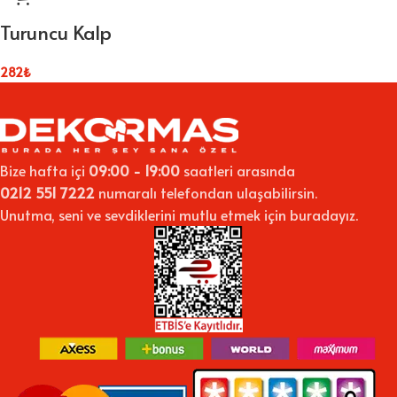
Turuncu Kalp
282
₺
Bize hafta içi
09:00 - 19:00
saatleri arasında
0212 551 7222
numaralı telefondan ulaşabilirsin.
Unutma, seni ve sevdiklerini mutlu etmek için buradayız.