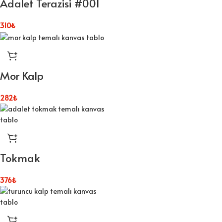
Adalet Terazisi #001
310
₺
Mor Kalp
282
₺
Tokmak
376
₺