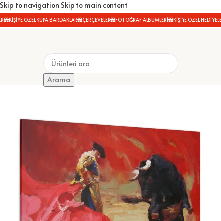
Skip to navigation
Skip to main content
KİŞİYE ÖZEL KUPA BARDAKLAR
ÇERÇEVELER
FOTOĞRAF ALBÜMLERİ
KİŞİYE ÖZEL HEDİYELER
Arama