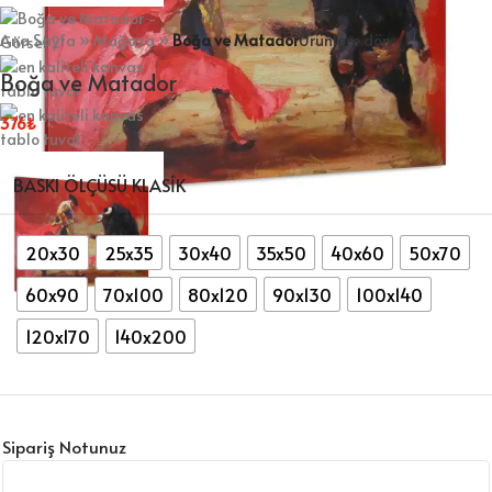
Ana Sayfa
»
Mağaza
»
Boğa ve Matador
Ürünlere dön
Boğa ve Matador
376
₺
BASKI ÖLÇÜSÜ KLASIK
20x30
25x35
30x40
35x50
40x60
50x70
60x90
70x100
80x120
90x130
100x140
120x170
140x200
Sipariş Notunuz