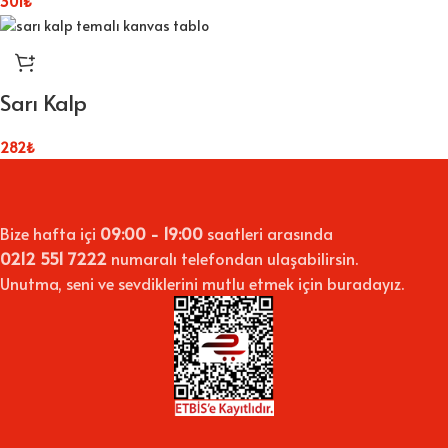
301
₺
Sarı Kalp
282
₺
Bize hafta içi
09:00 - 19:00
saatleri arasında
0212 551 7222
numaralı telefondan ulaşabilirsin.
Unutma, seni ve sevdiklerini mutlu etmek için buradayız.