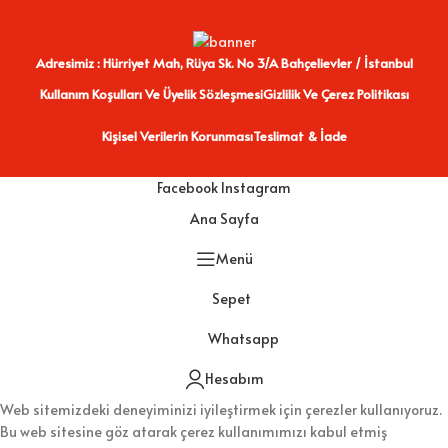
Adresimiz : Hürriyet Mah, Rüya Sk. No 3/A Bahçelievler / İstanbul
Kullanım Koşulları Ve Üyelik Sözleşmesi
Gizlilik Ve Çerez Politikası
Kişisel Verilerin Korunması
Teslimat & İade
Facebook
Instagram
Ana Sayfa
Menü
Sepet
Whatsapp
Hesabım
Web sitemizdeki deneyiminizi iyileştirmek için çerezler kullanıyoruz.
Bu web sitesine göz atarak çerez kullanımımızı kabul etmiş