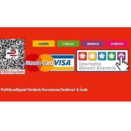
 Politikası
Kişisel Verilerin Korunması
Teslimat & İade