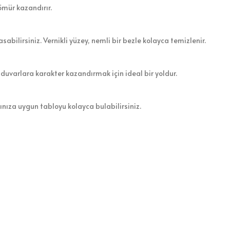
ömür kazandırır.
sabilirsiniz. Vernikli yüzey, nemli bir bezle kolayca temizlenir.
 duvarlara karakter kazandırmak için ideal bir yoldur.
zınıza uygun tabloyu kolayca bulabilirsiniz.