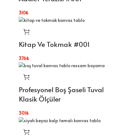
310
₺
Kitap Ve Tokmak #001
376
₺
Profesyonel Boş Şaseli Tuval
Klasik Ölçüler
301
₺