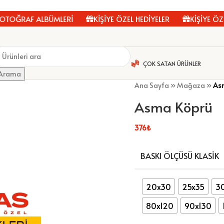
ĞRAF ALBÜMLERİ
KİŞİYE ÖZEL HEDİYELER
KİŞİYE ÖZEL 
ÇOK SATAN ÜRÜNLER
Arama
Ana Sayfa
»
Mağaza
»
As
Asma Köprü
376
₺
BASKI ÖLÇÜSÜ KLASIK
20x30
25x35
3
80x120
90x130