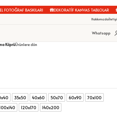
FOTOĞRAF BASKILARI
DEKORATİF KANVAS TABLOLAR
Kİ
Hakkımızda
İletiş
Whatsapp
ma Köprü
Ürünlere dön
0x40
35x50
40x60
50x70
60x90
70x100
100x140
120x170
140x200