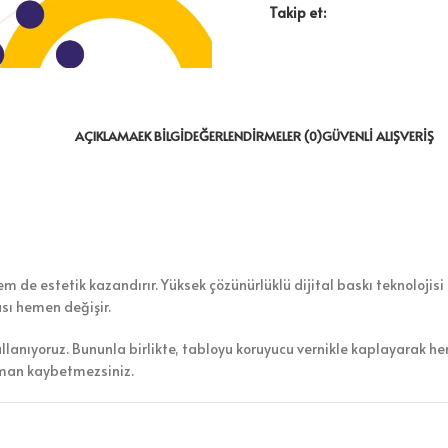
Takip et:
AÇIKLAMA
EK BILGI
DEĞERLENDIRMELER (0)
GÜVENLI ALIŞVERIŞ
 de estetik kazandırır. Yüksek çözünürlüklü dijital baskı teknolojisi 
ası hemen değişir.
ullanıyoruz. Bununla birlikte, tabloyu koruyucu vernikle kaplayarak h
aman kaybetmezsiniz.