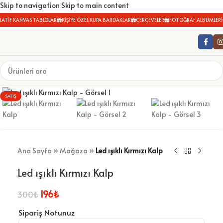
Skip to navigation
Skip to main content
ATİF KANVAS TABLOLAR
KİŞİYE ÖZEL KUPA BARDAKLAR
ÇERÇEVELER
FOTOĞRAF ALBÜMLERİ
Büyütmek için tıklayın
SATIŞ
Ana Sayfa
»
Mağaza
»
Led ışıklı Kırmızı Kalp
Led ışıklı Kırmızı Kalp
196
₺
300
₺
Sipariş Notunuz