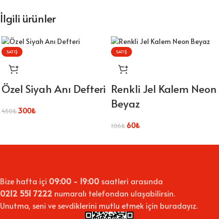
İlgili ürünler
SATIŞ
SATIŞ
Özel Siyah Anı Defteri
Renkli Jel Kalem Neon
Beyaz
300
₺
450
₺
60
₺
106
₺
Bize hafta içi
09:00 - 19:00
saatleri arasında
0212 551 7222
numaralı telefondan ulaşabilirsin.
Unutma, seni ve sevdiklerini mutlu etmek için buradayız.