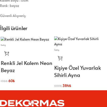
Kalem boyu : 15cm
Renk : beyaz
Güvenli Alışveriş
İlgili ürünler
Satış
Satış
Renkli Jel Kalem Neon
Kişiye Özel Yuvarlak
Beyaz
Sihirli Ayna
60
₺
106
₺
384
₺
600
₺