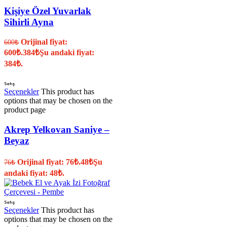
Kişiye Özel Yuvarlak
Sihirli Ayna
Orijinal fiyat:
600
₺
600₺.
384
₺
Şu andaki fiyat:
384₺.
Satış
Seçenekler
This product has
options that may be chosen on the
product page
Akrep Yelkovan Saniye –
Beyaz
Orijinal fiyat: 76₺.
48
₺
Şu
76
₺
andaki fiyat: 48₺.
Satış
Seçenekler
This product has
options that may be chosen on the