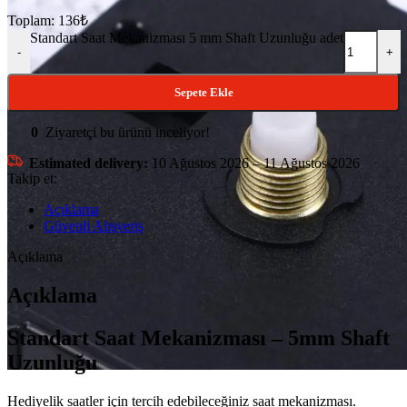
Toplam:
136
₺
Standart Saat Mekanizması 5 mm Shaft Uzunluğu adet
-
+
Sepete Ekle
0
Ziyaretçi bu ürünü inceliyor!
Estimated delivery:
10 Ağustos 2026 – 11 Ağustos 2026
Takip et:
Açıklama
Güvenli Alışveriş
Açıklama
Açıklama
Standart Saat Mekanizması – 5mm Shaft
Uzunluğu
Hediyelik saatler için tercih edebileceğiniz saat mekanizması.