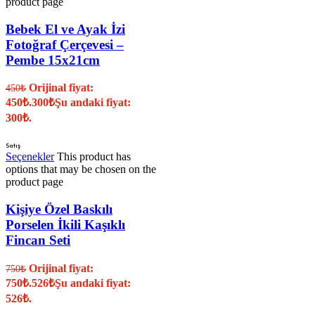
product page
Bebek El ve Ayak İzi
Fotoğraf Çerçevesi –
Pembe 15x21cm
Orijinal fiyat:
450
₺
450₺.
300
₺
Şu andaki fiyat:
300₺.
Satış
Seçenekler
This product has
options that may be chosen on the
product page
Kişiye Özel Baskılı
Porselen İkili Kaşıklı
Fincan Seti
Orijinal fiyat:
750
₺
750₺.
526
₺
Şu andaki fiyat:
526₺.