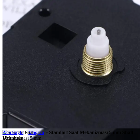
Ana Sayfa
»
Mağaza
»
Standart Saat Mekanizması 5 mm Shaft
Uzunluğu