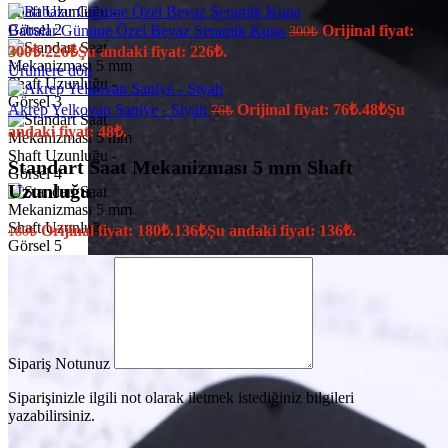
Babalar Gününe Özel Beyaz Seramik Kupa
Orijinal fiyat:
300
₺
300₺.
226
₺
Şu andaki fiyat: 226₺.
Ürünlere dön
Akrep Yelkovan Saniye - Siyah
Orijinal fiyat: 76₺.
48
₺
Şu
76
₺
andaki fiyat: 48₺.
Standart Saat Mekanizması 5 mm Shaft
Uzunluğu
Orijinal fiyat: 180₺.
136
₺
Şu andaki fiyat: 136₺.
180
₺
Sipariş Notunuz
Siparişinizle ilgili not olarak iletmek istediğiniz bilgileri
yazabilirsiniz.