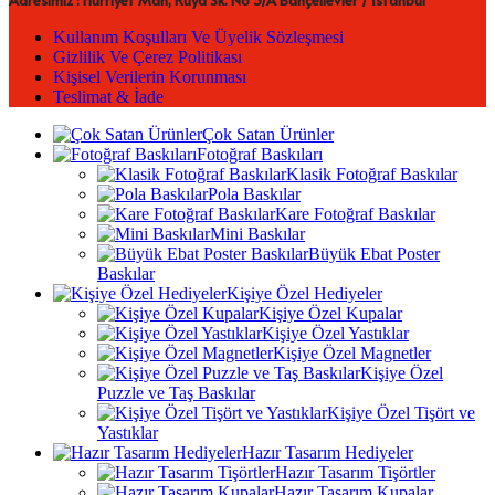
Adresimiz : Hürriyet Mah, Rüya Sk. No 3/A Bahçelievler / İstanbul
Kullanım Koşulları Ve Üyelik Sözleşmesi
Gizlilik Ve Çerez Politikası
Kişisel Verilerin Korunması
Teslimat & İade
Çok Satan Ürünler
Fotoğraf Baskıları
Klasik Fotoğraf Baskılar
Pola Baskılar
Kare Fotoğraf Baskılar
Mini Baskılar
Büyük Ebat Poster
Baskılar
Kişiye Özel Hediyeler
Kişiye Özel Kupalar
Kişiye Özel Yastıklar
Kişiye Özel Magnetler
Kişiye Özel
Puzzle ve Taş Baskılar
Kişiye Özel Tişört ve
Yastıklar
Hazır Tasarım Hediyeler
Hazır Tasarım Tişörtler
Hazır Tasarım Kupalar