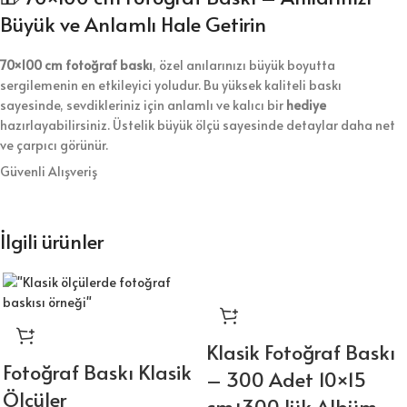
Büyük ve Anlamlı Hale Getirin
70×100 cm fotoğraf baskı
, özel anılarınızı büyük boyutta
sergilemenin en etkileyici yoludur. Bu yüksek kaliteli baskı
sayesinde, sevdikleriniz için anlamlı ve kalıcı bir
hediye
hazırlayabilirsiniz. Üstelik büyük ölçü sayesinde detaylar daha net
ve çarpıcı görünür.
Güvenli Alışveriş
Fotoğraf baskı
, sadece bir görsel sunmaz; aynı zamanda duyguları
yansıtan bir
anı
taşır. Bu nedenle, sevdiklerinizin kalbine dokunan
özel bir
hediye
vermek istediğinizde ideal bir tercihtir. Ayrıca, canlı
İlgili ürünler
renkler ve net detaylarla hazırlanan bu baskılar uzun süre ilk günkü
gibi kalır.
70×100 cm ölçüsü
, ev veya ofis dekorasyonu için mükemmel uyum
sağlar. Böylece, çerçevelerle kolayca kullanılabilir. Hediye olarak
vermekle kalmaz, aynı zamanda kendi anılarınızı da
Klasik Fotoğraf Baskı
ölümsüzleştirebilirsiniz. Fotoğraf baskı süreci boyunca her detay
Fotoğraf Baskı Klasik
– 300 Adet 10×15
titizlikle ele alınır.
Ölçüler
cm+300 lük Albüm